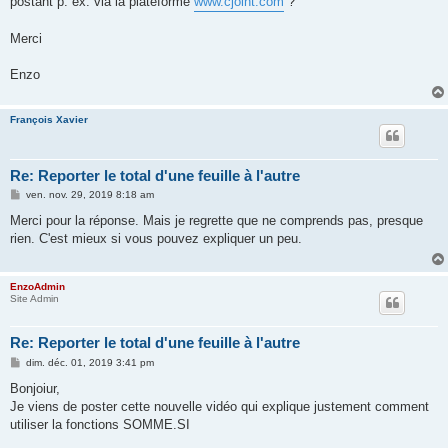
postant p. ex. via la plateforme
www.cjoint.com
?
Merci
Enzo
François Xavier
Re: Reporter le total d'une feuille à l'autre
M
ven. nov. 29, 2019 8:18 am
e
s
Merci pour la réponse. Mais je regrette que ne comprends pas, presque
s
rien. C'est mieux si vous pouvez expliquer un peu.
a
g
e
EnzoAdmin
Site Admin
Re: Reporter le total d'une feuille à l'autre
M
dim. déc. 01, 2019 3:41 pm
e
s
Bonjoiur,
s
Je viens de poster cette nouvelle vidéo qui explique justement comment
a
g
utiliser la fonctions SOMME.SI
e