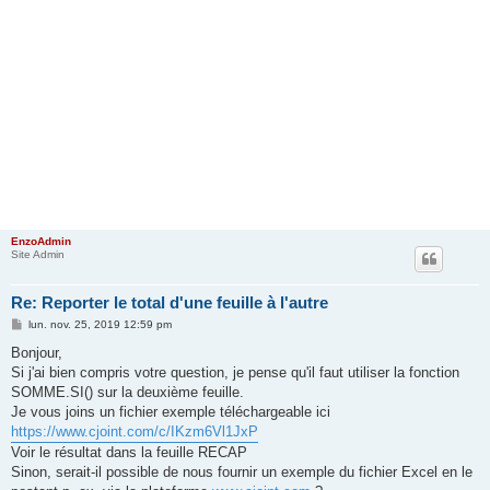
EnzoAdmin
Site Admin
Re: Reporter le total d'une feuille à l'autre
M
lun. nov. 25, 2019 12:59 pm
e
s
Bonjour,
s
Si j'ai bien compris votre question, je pense qu'il faut utiliser la fonction
a
g
SOMME.SI() sur la deuxième feuille.
e
Je vous joins un fichier exemple téléchargeable ici
https://www.cjoint.com/c/IKzm6Vl1JxP
Voir le résultat dans la feuille RECAP
Sinon, serait-il possible de nous fournir un exemple du fichier Excel en le