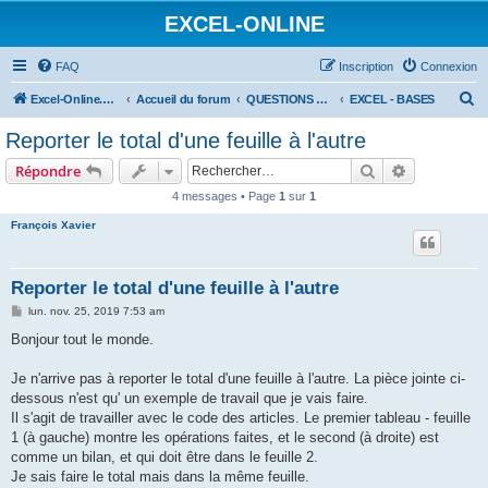
EXCEL-ONLINE
FAQ
Inscription
Connexion
R
Excel-Online.net
Accueil du forum
QUESTIONS EXCEL
EXCEL - BASES
e
Reporter le total d'une feuille à l'autre
c
Rechercher
Recherche 
Répondre
h
4 messages • Page
1
sur
1
e
François Xavier
r
c
h
Reporter le total d'une feuille à l'autre
e
M
lun. nov. 25, 2019 7:53 am
e
r
s
Bonjour tout le monde.
s
a
g
Je n'arrive pas à reporter le total d'une feuille à l'autre. La pièce jointe ci-
e
dessous n'est qu' un exemple de travail que je vais faire.
Il s'agit de travailler avec le code des articles. Le premier tableau - feuille
1 (à gauche) montre les opérations faites, et le second (à droite) est
comme un bilan, et qui doit être dans le feuille 2.
Je sais faire le total mais dans la même feuille.