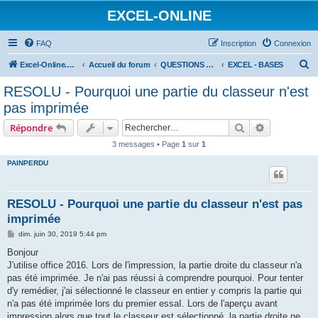
EXCEL-ONLINE
FAQ
Inscription
Connexion
R
Excel-Online.net
Accueil du forum
QUESTIONS EXCEL
EXCEL - BASES
e
RESOLU - Pourquoi une partie du classeur n'est
c
pas imprimée
h
Rechercher
Recherche 
Répondre
e
3 messages • Page
1
sur
1
r
PAINPERDU
c
h
e
RESOLU - Pourquoi une partie du classeur n'est pas
imprimée
r
M
dim. juin 30, 2019 5:44 pm
e
s
Bonjour
s
J'utilise office 2016. Lors de l'impression, la partie droite du classeur n'a
a
g
pas été imprimée. Je n'ai pas réussi à comprendre pourquoi. Pour tenter
e
d'y remédier, j'ai sélectionné le classeur en entier y compris la partie qui
n'a pas été imprimée lors du premier essaI. Lors de l'aperçu avant
impression alors que tout le classeur est sélectionné, la partie droite ne