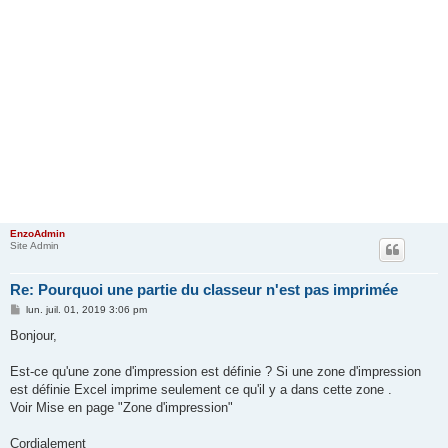
EnzoAdmin
Site Admin
Re: Pourquoi une partie du classeur n'est pas imprimée
M
lun. juil. 01, 2019 3:06 pm
e
s
Bonjour,
s
a
g
Est-ce qu'une zone d'impression est définie ? Si une zone d'impression
e
est définie Excel imprime seulement ce qu'il y a dans cette zone .
Voir Mise en page "Zone d'impression"
Cordialement