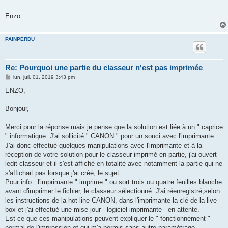
Enzo
PAINPERDU
Re: Pourquoi une partie du classeur n'est pas imprimée
M
lun. juil. 01, 2019 3:43 pm
e
s
ENZO,
s
a
g
Bonjour,
e
Merci pour la réponse mais je pense que la solution est liée à un " caprice
" informatique. J'ai sollicité " CANON " pour un souci avec l'imprimante.
J'ai donc effectué quelques manipulations avec l'imprimante et à la
réception de votre solution pour le classeur imprimé en partie, j'ai ouvert
ledit classeur et il s'est affiché en totalité avec notamment la partie qui ne
s'affichait pas lorsque j'ai créé, le sujet.
Pour info : l'imprimante " imprime " ou sort trois ou quatre feuilles blanche
avant d'imprimer le fichier, le classeur sélectionné. J'ai réenregistré,selon
les instructions de la hot line CANON, dans l'imprimante la clé de la live
box et j'ai effectué une mise jour - logiciel imprimante - en attente.
Est-ce que ces manipulations peuvent expliquer le " fonctionnement "
normal de l'impression et qui m'a permis sans autre paramétrage