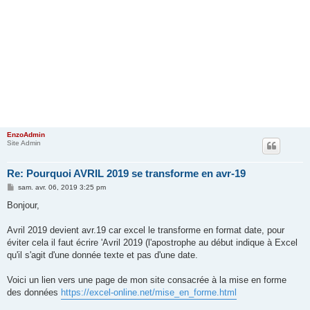
EnzoAdmin
Site Admin
Re: Pourquoi AVRIL 2019 se transforme en avr-19
M
sam. avr. 06, 2019 3:25 pm
e
s
Bonjour,
s
a
g
Avril 2019 devient avr.19 car excel le transforme en format date, pour
e
éviter cela il faut écrire 'Avril 2019 (l'apostrophe au début indique à Excel
qu'il s'agit d'une donnée texte et pas d'une date.
Voici un lien vers une page de mon site consacrée à la mise en forme
des données
https://excel-online.net/mise_en_forme.html