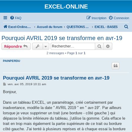
EXCEL-ONLINE
FAQ
Inscription
Connexion
R
Excel-Online.net
Accueil du forum
QUESTIONS EXCEL
EXCEL - BASES
e
Pourquoi AVRIL 2019 se transforme en avr-19
c
Rechercher
Recherche 
Répondre
h
2 messages • Page
1
sur
1
e
PAINPERDU
r
c
h
Pourquoi AVRIL 2019 se transforme en avr-19
e
M
ven. avr. 05, 2019 10:11 am
e
r
s
Bonjour,
s
a
g
Dans un tableau EXCEL, un paramétrage, créé certainement par
e
inadvertance, modifie la date " AVRIL 2019 " en " avr-19". Par ailleurs
lorsque je veux supprimer un trait (une bordure - côté gauche ) qui
dépasse la limite inférieure du tableau, j'utilise la gomme. Cela efface le
trait en trop mais également la partie supérieure de ce trait ou bordure
côté gauche. J'ai tenté à plusieurs reprises et à chaque essai la bordure