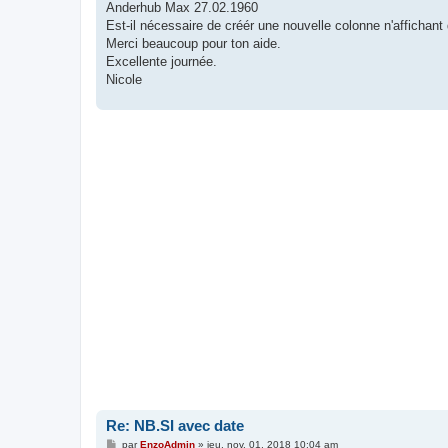
Anderhub Max 27.02.1960
Est-il nécessaire de créér une nouvelle colonne n'affichant
Merci beaucoup pour ton aide.
Excellente journée.
Nicole
Re: NB.SI avec date
M
par
EnzoAdmin
»
jeu. nov. 01, 2018 10:04 am