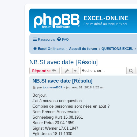
EXCEL-ONLINE
Forum dédié au tableur Excel
Raccourcis
FAQ
Excel-Online.net
Accueil du forum
QUESTIONS EXCEL
NB.SI avec date [Résolu]
R
Répondre
NB.SI avec date [Résolu]
M
par
tournesol007
»
jeu. nov. 01, 2018 8:52 am
e
s
Bonjour,
s
J'ai à nouveau une question :
a
g
Combien de personnes sont nées en août ?
e
Nom Prénom Anniversaire
Schneeberg Kurt 15.08.1961
Bauer Petra 23.04.1959
Sigrist Werner 17.01.1947
Egli Ursula 18.11.1930