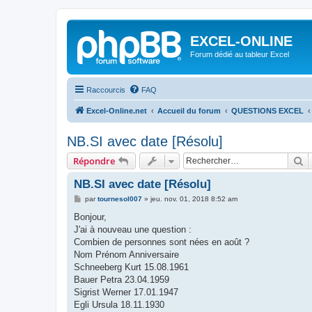
EXCEL-ONLINE
Forum dédié au tableur Excel
Raccourcis
FAQ
Excel-Online.net
Accueil du forum
QUESTIONS EXCEL
NB.SI avec date [Résolu]
R
Répondre
NB.SI avec date [Résolu]
M
par
tournesol007
»
jeu. nov. 01, 2018 8:52 am
e
s
Bonjour,
s
J'ai à nouveau une question :
a
g
Combien de personnes sont nées en août ?
e
Nom Prénom Anniversaire
Schneeberg Kurt 15.08.1961
Bauer Petra 23.04.1959
Sigrist Werner 17.01.1947
Egli Ursula 18.11.1930