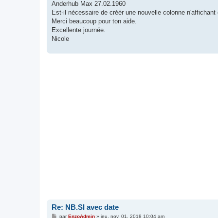
Anderhub Max 27.02.1960
Est-il nécessaire de créér une nouvelle colonne n'affichant
Merci beaucoup pour ton aide.
Excellente journée.
Nicole
Re: NB.SI avec date
M
par
EnzoAdmin
»
jeu. nov. 01, 2018 10:04 am