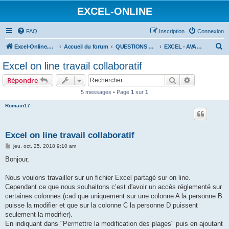
EXCEL-ONLINE
FAQ
Inscription
Connexion
R
Excel-Online.net
Accueil du forum
QUESTIONS EXCEL
EXCEL - AVANCÉ
e
Excel on line travail collaboratif
c
Rechercher
Recherche 
Répondre
h
5 messages • Page
1
sur
1
e
Romain17
r
c
h
Excel on line travail collaboratif
e
M
jeu. oct. 25, 2018 9:10 am
e
r
s
Bonjour,
s
a
g
Nous voulons travailler sur un fichier Excel partagé sur on line.
e
Cependant ce que nous souhaitons c’est d'avoir un accès réglementé sur
certaines colonnes (cad que uniquement sur une colonne A la personne B
puisse la modifier et que sur la colonne C la personne D puissent
seulement la modifier).
En indiquant dans "Permettre la modification des plages" puis en ajoutant