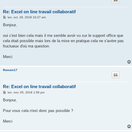
Re: Excel on line travail collaboratif
M
lun. oct. 29, 2018 10:27 am
e
s
Bonjour,
s
a
g
oui c'est bien cela mais il me semble avoir vu sur le support office que
e
cela était possible mais lors de la mise en pratique cela ne s'avère pas
fructueux d'où ma question.
Merci
Romain17
Re: Excel on line travail collaboratif
M
lun. nov. 05, 2018 1:58 pm
e
s
Bonjour,
s
a
g
Pour vous cela n'est donc pas possible ?
e
Merci