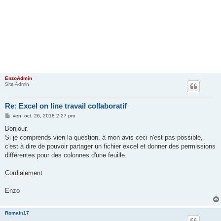
EnzoAdmin
Site Admin
Re: Excel on line travail collaboratif
M
ven. oct. 26, 2018 2:27 pm
e
s
Bonjour,
s
Si je comprends vien la question, à mon avis ceci n'est pas possible,
a
g
c'est à dire de pouvoir partager un fichier excel et donner des permissions
e
différentes pour des colonnes d'une feuille.
Cordialement
Enzo
Romain17