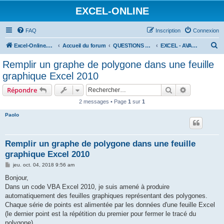
EXCEL-ONLINE
FAQ
Inscription
Connexion
R
Excel-Online.net
Accueil du forum
QUESTIONS EXCEL
EXCEL - AVANCÉ
e
Remplir un graphe de polygone dans une feuille
c
graphique Excel 2010
h
Rechercher
Recherche 
Répondre
e
2 messages • Page
1
sur
1
r
Paolo
c
h
e
Remplir un graphe de polygone dans une feuille
graphique Excel 2010
r
M
jeu. oct. 04, 2018 9:56 am
e
s
Bonjour,
s
Dans un code VBA Excel 2010, je suis amené à produire
a
g
automatiquement des feuilles graphiques représentant des polygones.
e
Chaque série de points est alimentée par les données d'une feuille Excel
(le dernier point est la répétition du premier pour fermer le tracé du
polygone).