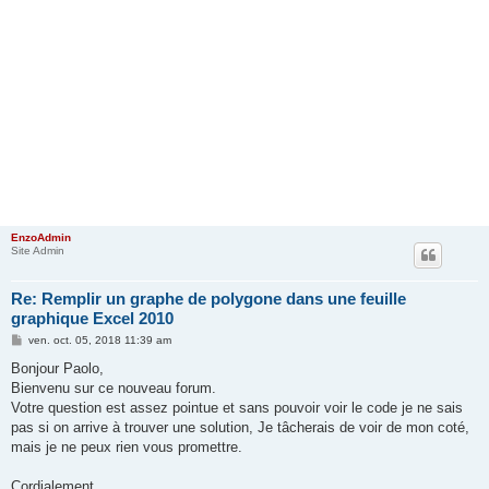
EnzoAdmin
Site Admin
Re: Remplir un graphe de polygone dans une feuille
graphique Excel 2010
M
ven. oct. 05, 2018 11:39 am
e
s
Bonjour Paolo,
s
Bienvenu sur ce nouveau forum.
a
g
Votre question est assez pointue et sans pouvoir voir le code je ne sais
e
pas si on arrive à trouver une solution, Je tâcherais de voir de mon coté,
mais je ne peux rien vous promettre.
Cordialement