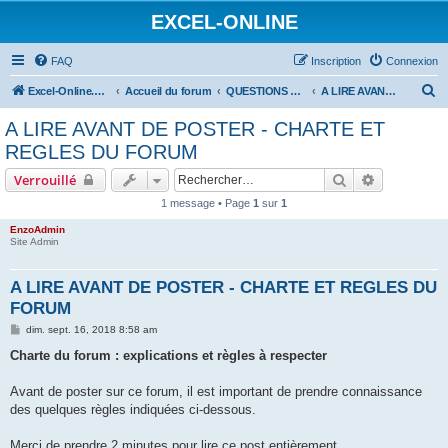
EXCEL-ONLINE
FAQ
Inscription
Connexion
R
Excel-Online.net
Accueil du forum
QUESTIONS EXCEL
A LIRE AVANT DE POSTER
e
A LIRE AVANT DE POSTER - CHARTE ET
c
REGLES DU FORUM
h
Rechercher
Recherche 
Verrouillé
e
1 message • Page
1
sur
1
r
EnzoAdmin
c
Site Admin
h
e
A LIRE AVANT DE POSTER - CHARTE ET REGLES DU
FORUM
r
M
dim. sept. 16, 2018 8:58 am
e
s
Charte du forum : explications et règles à respecter
s
a
g
Avant de poster sur ce forum, il est important de prendre connaissance
e
des quelques règles indiquées ci-dessous.
Merci de prendre 2 minutes pour lire ce post entièrement.