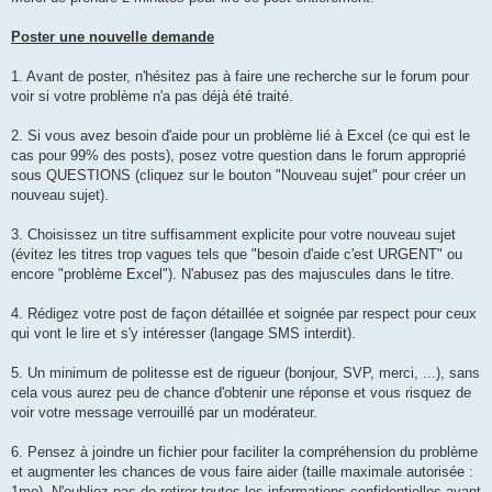
Poster une nouvelle demande
1. Avant de poster, n'hésitez pas à faire une recherche sur le forum pour
voir si votre problème n'a pas déjà été traité.
2. Si vous avez besoin d'aide pour un problème lié à Excel (ce qui est le
cas pour 99% des posts), posez votre question dans le forum approprié
sous QUESTIONS (cliquez sur le bouton "Nouveau sujet" pour créer un
nouveau sujet).
3. Choisissez un titre suffisamment explicite pour votre nouveau sujet
(évitez les titres trop vagues tels que "besoin d'aide c'est URGENT" ou
encore "problème Excel"). N'abusez pas des majuscules dans le titre.
4. Rédigez votre post de façon détaillée et soignée par respect pour ceux
qui vont le lire et s'y intéresser (langage SMS interdit).
5. Un minimum de politesse est de rigueur (bonjour, SVP, merci, ...), sans
cela vous aurez peu de chance d'obtenir une réponse et vous risquez de
voir votre message verrouillé par un modérateur.
6. Pensez à joindre un fichier pour faciliter la compréhension du problème
et augmenter les chances de vous faire aider (taille maximale autorisée :
1mo). N'oubliez pas de retirer toutes les informations confidentielles avant