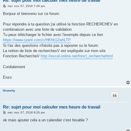
Re: sujet pour moi calculer mes heure de travail
M
mer. nov. 07, 2018 7:49 am
e
s
Bonjour et bienvenu sur ce forum.
s
a
g
Pour répondre à ta question j'ai utilisé la fonction RECHERCHEV en
e
combinaison avec une liste de validation
Tu peux télécharger le fichier avec l'exemple depuis ce lien
https://www.cjoint.com/c/HKhh1ZwhLTP
Si t'as des questions n'hésite pas à reposter su le forum.
La notion de liste de recherchesV est expliquée sur mon site
Fonction RechercheV
http://excel-online.net/fonct_recherchehtml
Cordialement
Enzo
Grunchy
Re: sujet pour moi calculer mes heure de travail
M
mer. nov. 07, 2018 9:26 am
e
s
ok mais ajouter cela a un calendier c'est fesable ?
s
a
g