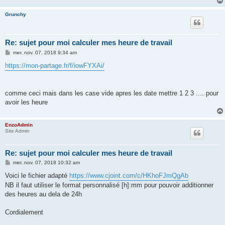
e
Grunchy
Re: sujet pour moi calculer mes heure de travail
M
mer. nov. 07, 2018 9:34 am
e
s
https://mon-partage.fr/f/iowFYXAi/
s
a
g
e
comme ceci mais dans les case vide apres les date mettre 1 2 3 .... pour
avoir les heure
EnzoAdmin
Site Admin
Re: sujet pour moi calculer mes heure de travail
M
mer. nov. 07, 2018 10:32 am
e
s
Voici le fichier adapté
https://www.cjoint.com/c/HKhoFJmQgAb
s
NB il faut utiliser le format personnalisé [h]:mm pour pouvoir additionner
a
g
des heures au dela de 24h
e
Cordialement