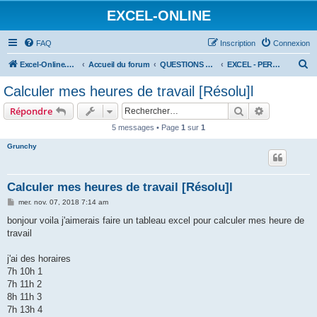
EXCEL-ONLINE
FAQ
Inscription
Connexion
R
Excel-Online.net
Accueil du forum
QUESTIONS EXCEL
EXCEL - PERFECTIONNEMENT
e
Calculer mes heures de travail [Résolu]l
c
Rechercher
Recherche 
Répondre
h
5 messages • Page
1
sur
1
e
Grunchy
r
c
h
Calculer mes heures de travail [Résolu]l
e
M
mer. nov. 07, 2018 7:14 am
e
r
s
bonjour voila j'aimerais faire un tableau excel pour calculer mes heure de
s
travail
a
g
e
j'ai des horaires
7h 10h 1
7h 11h 2
8h 11h 3
7h 13h 4