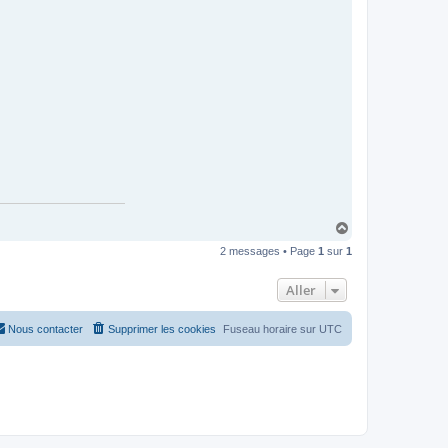
H
a
2 messages • Page
1
sur
1
u
t
Aller
Nous contacter
Supprimer les cookies
Fuseau horaire sur
UTC