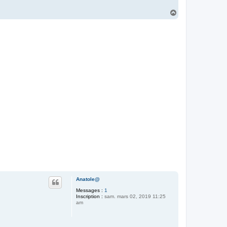
H
a
u
t
Anatole@
Messages :
1
Inscription :
sam. mars 02, 2019 11:25
am