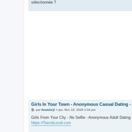
sélectionnée ?
Girls In Your Town - Anonymous Casual Dating - 
M
par
Anatole@
»
jeu. févr. 19, 2026 1:04 pm
e
s
Girls From Your City - No Selfie - Anonymous Adult Dating
s
https://SecreLocal.com
a
g
e