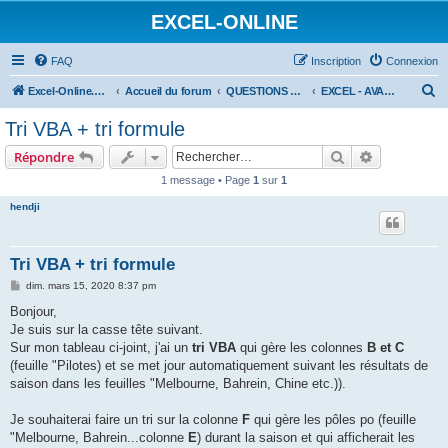
EXCEL-ONLINE
FAQ
Inscription
Connexion
R
Excel-Online.net
Accueil du forum
QUESTIONS EXCEL
EXCEL - AVANCÉ
e
Tri VBA + tri formule
c
Rechercher
Recherche 
Répondre
h
1 message • Page
1
sur
1
e
hendji
r
c
h
Tri VBA + tri formule
e
M
dim. mars 15, 2020 8:37 pm
e
r
s
Bonjour,
s
Je suis sur la casse tête suivant.
a
g
Sur mon tableau ci-joint, j'ai un
tri VBA
qui gère les colonnes
B et C
e
(feuille "Pilotes) et se met jour automatiquement suivant les résultats de
saison dans les feuilles "Melbourne, Bahrein, Chine etc.)).
Je souhaiterai faire un tri sur la colonne
F
qui gère les pôles po (feuille
"Melbourne, Bahrein...colonne
E
) durant la saison et qui afficherait les