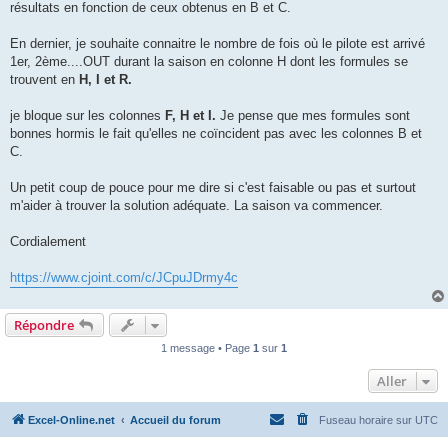
résultats en fonction de ceux obtenus en B et C.
En dernier, je souhaite connaitre le nombre de fois où le pilote est arrivé
1er, 2ème....OUT durant la saison en colonne H dont les formules se
trouvent en
H, I et R.
je bloque sur les colonnes
F, H et I.
Je pense que mes formules sont
bonnes hormis le fait qu'elles ne coïncident pas avec les colonnes B et
C.
Un petit coup de pouce pour me dire si c'est faisable ou pas et surtout
m'aider à trouver la solution adéquate. La saison va commencer.
Cordialement
https://www.cjoint.com/c/JCpuJDrmy4c
Répondre
1 message • Page
1
sur
1
Aller
Excel-Online.net
Accueil du forum
Fuseau horaire sur
UTC