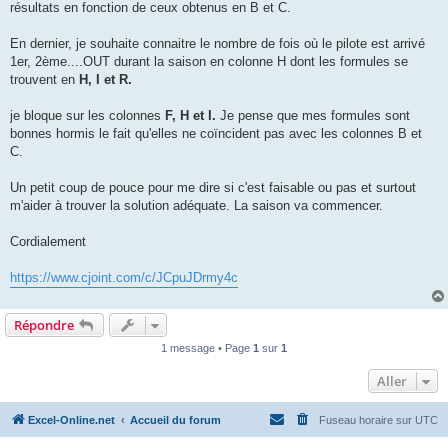
résultats en fonction de ceux obtenus en B et C.
En dernier, je souhaite connaitre le nombre de fois où le pilote est arrivé
1er, 2ème....OUT durant la saison en colonne H dont les formules se
trouvent en
H, I et R.
je bloque sur les colonnes
F, H et I.
Je pense que mes formules sont
bonnes hormis le fait qu'elles ne coïncident pas avec les colonnes B et
C.
Un petit coup de pouce pour me dire si c'est faisable ou pas et surtout
m'aider à trouver la solution adéquate. La saison va commencer.
Cordialement
https://www.cjoint.com/c/JCpuJDrmy4c
Répondre
1 message • Page
1
sur
1
Aller
Excel-Online.net
Accueil du forum
Fuseau horaire sur
UTC