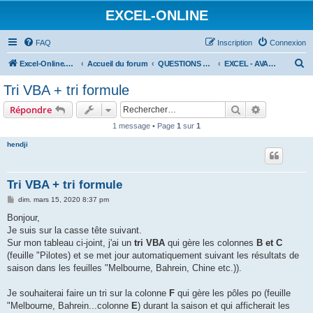
EXCEL-ONLINE
FAQ
Inscription
Connexion
R
Excel-Online.net
Accueil du forum
QUESTIONS EXCEL
EXCEL - AVANCÉ
e
Tri VBA + tri formule
c
Rechercher
Recherche 
Répondre
h
1 message • Page
1
sur
1
e
hendji
r
c
h
Tri VBA + tri formule
e
M
dim. mars 15, 2020 8:37 pm
e
r
s
Bonjour,
s
Je suis sur la casse tête suivant.
a
g
Sur mon tableau ci-joint, j'ai un
tri VBA
qui gère les colonnes
B et C
e
(feuille "Pilotes) et se met jour automatiquement suivant les résultats de
saison dans les feuilles "Melbourne, Bahrein, Chine etc.)).
Je souhaiterai faire un tri sur la colonne
F
qui gère les pôles po (feuille
"Melbourne, Bahrein...colonne
E
) durant la saison et qui afficherait les