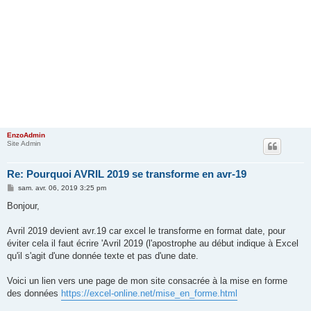
EnzoAdmin
Site Admin
Re: Pourquoi AVRIL 2019 se transforme en avr-19
M
sam. avr. 06, 2019 3:25 pm
e
s
Bonjour,
s
a
g
Avril 2019 devient avr.19 car excel le transforme en format date, pour
e
éviter cela il faut écrire 'Avril 2019 (l'apostrophe au début indique à Excel
qu'il s'agit d'une donnée texte et pas d'une date.
Voici un lien vers une page de mon site consacrée à la mise en forme
des données
https://excel-online.net/mise_en_forme.html