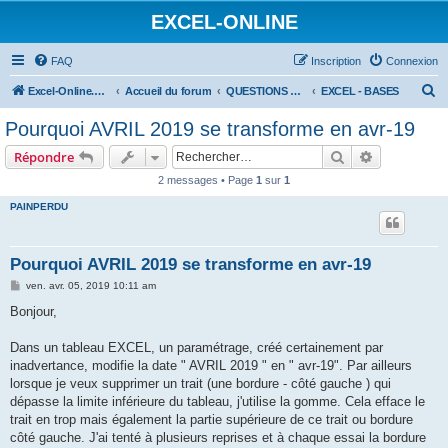
EXCEL-ONLINE
FAQ
Inscription
Connexion
R
Excel-Online.net
Accueil du forum
QUESTIONS EXCEL
EXCEL - BASES
e
Pourquoi AVRIL 2019 se transforme en avr-19
c
Rechercher
Recherche 
Répondre
h
2 messages • Page
1
sur
1
e
PAINPERDU
r
c
h
Pourquoi AVRIL 2019 se transforme en avr-19
e
M
ven. avr. 05, 2019 10:11 am
e
r
s
Bonjour,
s
a
g
Dans un tableau EXCEL, un paramétrage, créé certainement par
e
inadvertance, modifie la date " AVRIL 2019 " en " avr-19". Par ailleurs
lorsque je veux supprimer un trait (une bordure - côté gauche ) qui
dépasse la limite inférieure du tableau, j'utilise la gomme. Cela efface le
trait en trop mais également la partie supérieure de ce trait ou bordure
côté gauche. J'ai tenté à plusieurs reprises et à chaque essai la bordure