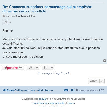
Re: Comment supprimer paramétrage qui m'empêche
d'inscrire dans une cellule
M
ven. avr. 05, 2019 9:54 am
e
s
ENZO
s
a
g
Bonjour,
e
Merci pour la solution avec des explications qui facilitent la résolution de
cette difficulté.
Je vais créer un nouveau sujet pour d'autres difficultés que je parviens
pas à résoudre.
Encore merci pour la solution.
Répondre
3 messages • Page
1
sur
1
Aller
Excel-Online.net
Accueil du forum
Fuseau horaire sur
UTC
Développé par
phpBB
® Forum Software © phpBB Limited
Traduction française officielle
©
Qiaeru