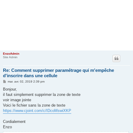
EnzoAdmin
Site Admin
Re: Comment supprimer paramétrage qui m'empêche
d'inscrire dans une cellule
M
mar. avr. 02, 2019 2:39 pm
e
s
Bonjour,
s
il faut simplement supprimer la zone de texte
a
g
voir image jointe
e
Voici le fichier sans la zone de texte
https://www.cjoint.com/c/IDcoMswiXKP
Cordialement
Enzo