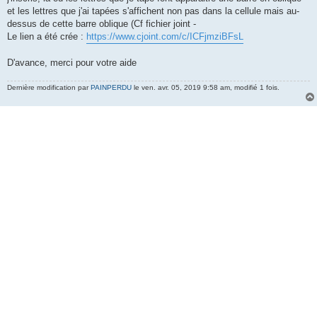
et les lettres que j'ai tapées s'affichent non pas dans la cellule mais au-
dessus de cette barre oblique (Cf fichier joint -
Le lien a été crée :
https://www.cjoint.com/c/ICFjmziBFsL
D'avance, merci pour votre aide
Dernière modification par
PAINPERDU
le ven. avr. 05, 2019 9:58 am, modifié 1 fois.