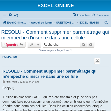
EXCEL-ONLINE
FAQ
Inscription
Connexion
R
Excel-Online.net
Accueil du forum
QUESTIONS EXCEL
EXCEL - BASES
e
RESOLU - Comment supprimer paramétrage qui
c
m'empêche d'inscrire dans une cellule
h
Rechercher
Recherche 
Répondre
e
3 messages • Page
1
sur
1
r
PAINPERDU
c
h
e
RESOLU - Comment supprimer paramétrage qui
m'empêche d'inscrire dans une cellule
r
M
dim. mars 31, 2019 9:14 am
e
s
Bonjour,
s
a
g
J'utilise un classeur EXCEL qui m'a été transmis et je ne sais pas
e
comment faire pour supprimer un paramétrage en filigrane qui m'empêche
d'écrire dans certaines cellules. Dans les cellules concernées lorsque
j'inscris, la ou les lettres que je tape font apparaitre une barre en oblique