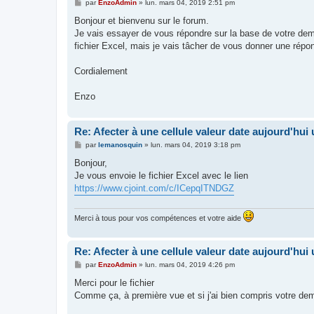
M
par
EnzoAdmin
»
lun. mars 04, 2019 2:51 pm
e
s
Bonjour et bienvenu sur le forum.
s
Je vais essayer de vous répondre sur la base de votre deman
a
g
fichier Excel, mais je vais tâcher de vous donner une rép
e
Cordialement
Enzo
Re: Afecter à une cellule valeur date aujourd'hu
M
par
lemanosquin
»
lun. mars 04, 2019 3:18 pm
e
s
Bonjour,
s
Je vous envoie le fichier Excel avec le lien
a
g
https://www.cjoint.com/c/ICepqITNDGZ
e
Merci à tous pour vos compétences et votre aide
Re: Afecter à une cellule valeur date aujourd'hu
M
par
EnzoAdmin
»
lun. mars 04, 2019 4:26 pm
e
s
Merci pour le fichier
s
Comme ça, à première vue et si j'ai bien compris votre dema
a
g