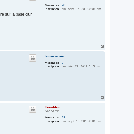
Messages :
28
Inscription :
dim. sept. 16, 2018 8:09 am
re sur la base d'un
H
a
u
lemanosquin
t
Messages :
3
Inscription :
ven. févr. 22, 2019 5:15 pm
H
a
u
EnzoAdmin
t
Site Admin
Messages :
28
Inscription :
dim. sept. 16, 2018 8:09 am