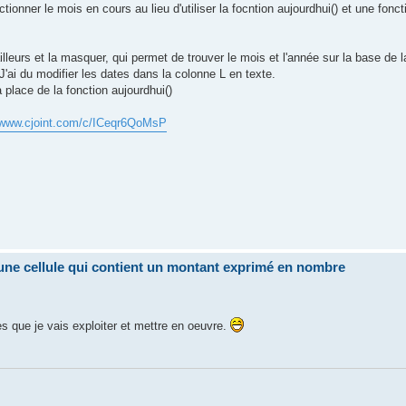
ctionner le mois en cours au lieu d'utiliser la focntion aujourdhui() et une fon
ailleurs et la masquer, qui permet de trouver le mois et l'année sur la base de l
'ai du modifier les dates dans la colonne L en texte.
a place de la fonction aujourdhui()
//www.cjoint.com/c/ICeqr6QoMsP
i une cellule qui contient un montant exprimé en nombre
es que je vais exploiter et mettre en oeuvre.