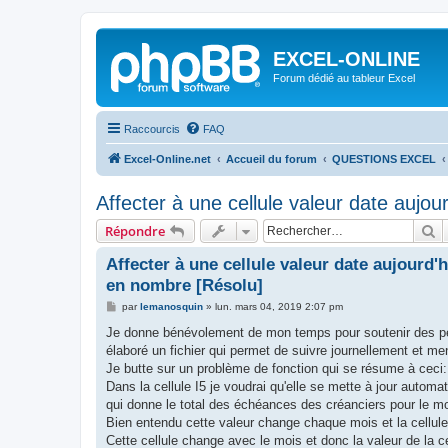
EXCEL-ONLINE
Forum dédié au tableur Excel
Raccourcis
FAQ
Excel-Online.net
Accueil du forum
QUESTIONS EXCEL
Affecter à une cellule valeur date aujo
R
Répondre
Affecter à une cellule valeur date aujourd'
en nombre [Résolu]
M
par
lemanosquin
»
lun. mars 04, 2019 2:07 pm
e
s
Je donne bénévolement de mon temps pour soutenir des perso
s
élaboré un fichier qui permet de suivre journellement et men
a
g
Je butte sur un problème de fonction qui se résume à ceci:
e
Dans la cellule I5 je voudrai qu'elle se mette à jour autom
qui donne le total des échéances des créanciers pour le mo
Bien entendu cette valeur change chaque mois et la cell
Cette cellule change avec le mois et donc la valeur de la