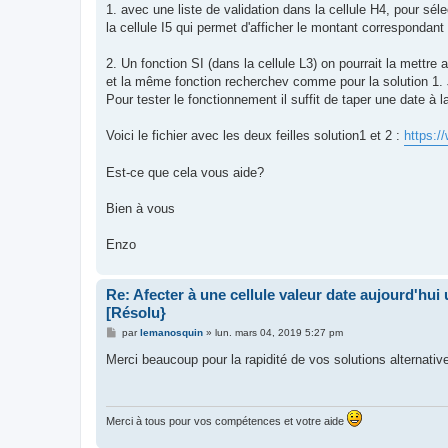
e
1. avec une liste de validation dans la cellule H4, pour séle
la cellule I5 qui permet d'afficher le montant correspondant
2. Un fonction SI (dans la cellule L3) on pourrait la mettre 
et la même fonction recherchev comme pour la solution 1. J
Pour tester le fonctionnement il suffit de taper une date à l
Voici le fichier avec les deux feilles solution1 et 2 :
https:
Est-ce que cela vous aide?
Bien à vous
Enzo
Re: Afecter à une cellule valeur date aujourd'hu
[Résolu}
M
par
lemanosquin
»
lun. mars 04, 2019 5:27 pm
e
s
Merci beaucoup pour la rapidité de vos solutions alternativ
s
a
g
e
Merci à tous pour vos compétences et votre aide