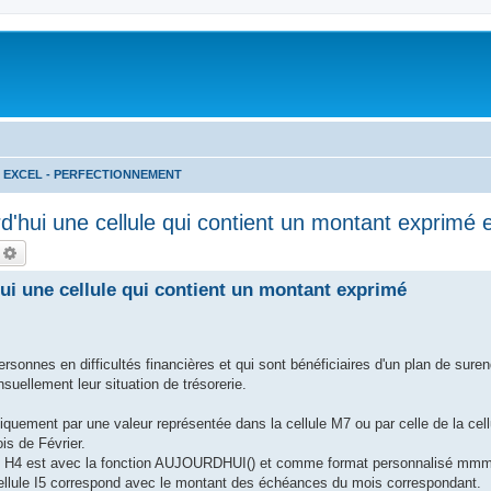
EXCEL - PERFECTIONNEMENT
urd'hui une cellule qui contient un montant exprimé
echercher
Recherche avancée
hui une cellule qui contient un montant exprimé
nnes en difficultés financières et qui sont bénéficiaires d'un plan de suren
suellement leur situation de trésorerie.
atiquement par une valeur représentée dans la cellule M7 ou par celle de la cel
is de Février.
ule H4 est avec la fonction AUJOURDHUI() et comme format personnalisé mmm
 cellule I5 correspond avec le montant des échéances du mois correspondant.