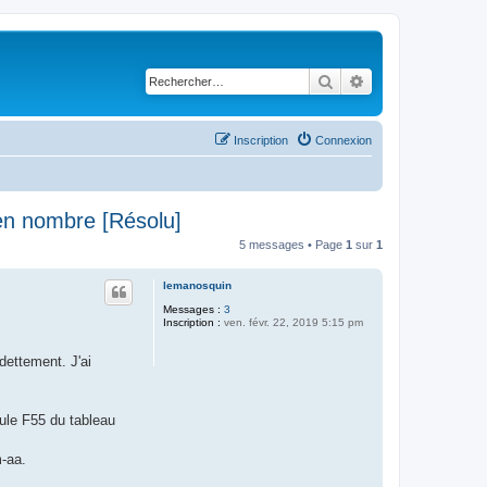
Rechercher
Recherche avancé
Inscription
Connexion
 en nombre [Résolu]
5 messages • Page
1
sur
1
lemanosquin
Messages :
3
Inscription :
ven. févr. 22, 2019 5:15 pm
dettement. J'ai
lule F55 du tableau
-aa.