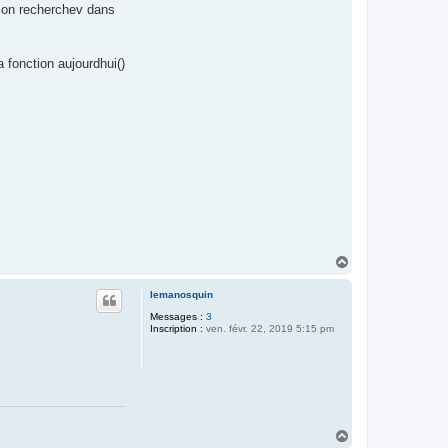
ction recherchev dans
a fonction aujourdhui()
H
a
u
lemanosquin
t
Messages :
3
Inscription :
ven. févr. 22, 2019 5:15 pm
H