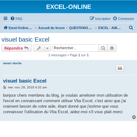
EXCEL-ONLINE
FAQ
Inscription
Connexion
R
Excel-Online.net
Accueil du forum
QUESTIONS EXCEL
EXCEL - AVANCÉ
e
visuel basic Excel
c
Rechercher
Recherche 
Répondre
h
2 messages • Page
1
sur
1
e
omari docile
r
c
h
visuel basic Excel
e
M
mer. nov. 28, 2018 4:32 am
e
r
s
bonjour chers membres du blog, je voulais ameliorer mon utilisation de
s
l'excel en connaissant comment utiliser Vba Excel, c'est ainsi que j'ai
a
g
vraiment besoin de votre aide, étant donné que j'estime que vous
e
connaissez l'utilisation du Vba Excel, aidez-moi s'il vous plait.merci