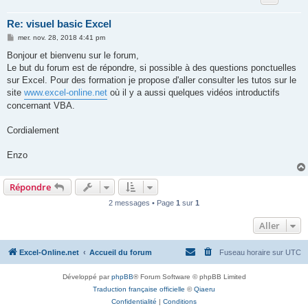
Re: visuel basic Excel
M
mer. nov. 28, 2018 4:41 pm
e
s
Bonjour et bienvenu sur le forum,
s
Le but du forum est de répondre, si possible à des questions ponctuelles
a
g
sur Excel. Pour des formation je propose d'aller consulter les tutos sur le
e
site
www.excel-online.net
où il y a aussi quelques vidéos introductifs
concernant VBA.
Cordialement
Enzo
Répondre
2 messages • Page
1
sur
1
Aller
Excel-Online.net
Accueil du forum
Fuseau horaire sur
UTC
Développé par
phpBB
® Forum Software © phpBB Limited
Traduction française officielle
©
Qiaeru
Confidentialité
|
Conditions