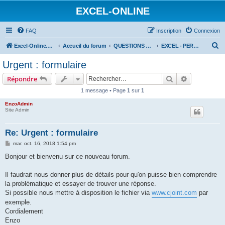
EXCEL-ONLINE
FAQ
Inscription
Connexion
R
Excel-Online.net
Accueil du forum
QUESTIONS EXCEL
EXCEL - PERFECTIONNEMENT
e
Urgent : formulaire
c
Rechercher
Recherche 
Répondre
h
1 message • Page
1
sur
1
e
EnzoAdmin
r
Site Admin
c
h
Re: Urgent : formulaire
e
M
mar. oct. 16, 2018 1:54 pm
e
r
s
Bonjour et bienvenu sur ce nouveau forum.
s
a
g
Il faudrait nous donner plus de détails pour qu'on puisse bien comprendre
e
la problématique et essayer de trouver une réponse.
Si possible nous mettre à disposition le fichier via
www.cjoint.com
par
exemple.
Cordialement
Enzo