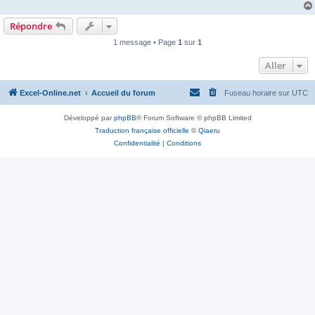
Répondre
1 message • Page
1
sur
1
Aller
Excel-Online.net
Accueil du forum
Fuseau horaire sur
UTC
Développé par
phpBB
® Forum Software © phpBB Limited
Traduction française officielle
©
Qiaeru
Confidentialité
|
Conditions