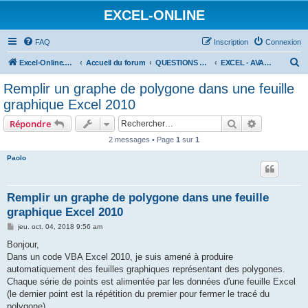
EXCEL-ONLINE
FAQ
Inscription
Connexion
R
Excel-Online.net
Accueil du forum
QUESTIONS EXCEL
EXCEL - AVANCÉ
e
Remplir un graphe de polygone dans une feuille
c
graphique Excel 2010
h
Rechercher
Recherche 
Répondre
e
2 messages • Page
1
sur
1
r
Paolo
c
h
e
Remplir un graphe de polygone dans une feuille
graphique Excel 2010
r
M
jeu. oct. 04, 2018 9:56 am
e
s
Bonjour,
s
Dans un code VBA Excel 2010, je suis amené à produire
a
g
automatiquement des feuilles graphiques représentant des polygones.
e
Chaque série de points est alimentée par les données d'une feuille Excel
(le dernier point est la répétition du premier pour fermer le tracé du
polygone).