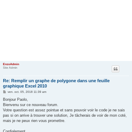
EnzoAdmin
Site Admin
Re: Remplir un graphe de polygone dans une feuille
graphique Excel 2010
M
ven. oct. 05, 2018 11:39 am
e
s
Bonjour Paolo,
s
Bienvenu sur ce nouveau forum.
a
g
Votre question est assez pointue et sans pouvoir voir le code je ne sais
e
pas si on arrive à trouver une solution, Je tâcherais de voir de mon coté,
mais je ne peux rien vous promettre.
Cordialement