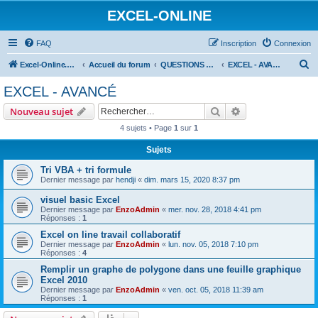
EXCEL-ONLINE
FAQ
Inscription
Connexion
R
Excel-Online.net
Accueil du forum
QUESTIONS EXCEL
EXCEL - AVANCÉ
e
EXCEL - AVANCÉ
c
Rechercher
Recherche avanc
Nouveau sujet
h
4 sujets • Page
1
sur
1
e
Sujets
r
c
Tri VBA + tri formule
Dernier message par
hendji
«
dim. mars 15, 2020 8:37 pm
h
visuel basic Excel
e
Dernier message par
EnzoAdmin
«
mer. nov. 28, 2018 4:41 pm
r
Réponses :
1
Excel on line travail collaboratif
Dernier message par
EnzoAdmin
«
lun. nov. 05, 2018 7:10 pm
Réponses :
4
Remplir un graphe de polygone dans une feuille graphique
Excel 2010
Dernier message par
EnzoAdmin
«
ven. oct. 05, 2018 11:39 am
Réponses :
1