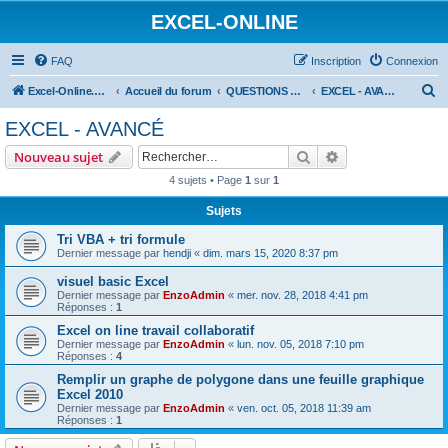
EXCEL-ONLINE
FAQ
Inscription
Connexion
R
Excel-Online.net
Accueil du forum
QUESTIONS EXCEL
EXCEL - AVANCÉ
e
EXCEL - AVANCÉ
c
Rechercher
Recherche avanc
Nouveau sujet
h
4 sujets • Page
1
sur
1
e
Sujets
r
c
Tri VBA + tri formule
Dernier message par
hendji
«
dim. mars 15, 2020 8:37 pm
h
visuel basic Excel
e
Dernier message par
EnzoAdmin
«
mer. nov. 28, 2018 4:41 pm
r
Réponses :
1
Excel on line travail collaboratif
Dernier message par
EnzoAdmin
«
lun. nov. 05, 2018 7:10 pm
Réponses :
4
Remplir un graphe de polygone dans une feuille graphique
Excel 2010
Dernier message par
EnzoAdmin
«
ven. oct. 05, 2018 11:39 am
Réponses :
1