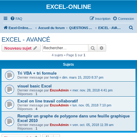
EXCEL-ONLINE
FAQ
Inscription
Connexion
R
Excel-Online.net
Accueil du forum
QUESTIONS EXCEL
EXCEL - AVANCÉ
e
EXCEL - AVANCÉ
c
Rechercher
Recherche avanc
Nouveau sujet
h
4 sujets • Page
1
sur
1
e
Sujets
r
c
Tri VBA + tri formule
Dernier message par
hendji
«
dim. mars 15, 2020 8:37 pm
h
visuel basic Excel
e
Dernier message par
EnzoAdmin
«
mer. nov. 28, 2018 4:41 pm
r
Réponses :
1
Excel on line travail collaboratif
Dernier message par
EnzoAdmin
«
lun. nov. 05, 2018 7:10 pm
Réponses :
4
Remplir un graphe de polygone dans une feuille graphique
Excel 2010
Dernier message par
EnzoAdmin
«
ven. oct. 05, 2018 11:39 am
Réponses :
1