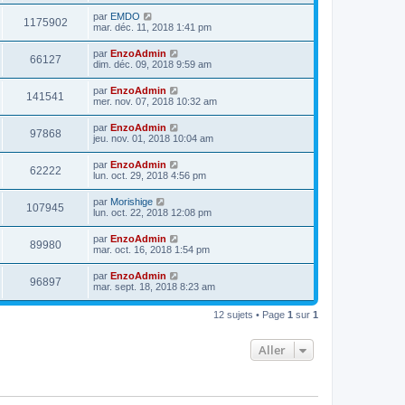
s
u
s
m
n
a
D
par
EMDO
e
V
1175902
i
g
e
mar. déc. 11, 2018 1:41 pm
s
e
e
e
r
s
r
u
n
a
D
par
EnzoAdmin
s
m
V
66127
i
g
e
dim. déc. 09, 2018 9:59 am
e
e
e
e
r
s
r
u
n
s
D
par
EnzoAdmin
s
m
V
141541
i
a
e
mer. nov. 07, 2018 10:32 am
e
e
e
g
r
s
r
u
e
n
s
D
par
EnzoAdmin
s
m
V
97868
i
a
e
jeu. nov. 01, 2018 10:04 am
e
e
e
g
r
s
r
u
e
n
s
D
par
EnzoAdmin
s
m
V
62222
i
a
e
lun. oct. 29, 2018 4:56 pm
e
e
e
g
r
s
r
u
e
n
s
D
par
Morishige
s
m
V
107945
i
a
e
lun. oct. 22, 2018 12:08 pm
e
e
e
g
r
s
r
u
e
n
s
D
par
EnzoAdmin
s
m
V
89980
i
a
e
mar. oct. 16, 2018 1:54 pm
e
e
e
g
r
s
r
u
e
n
s
D
par
EnzoAdmin
s
m
V
96897
i
a
e
mar. sept. 18, 2018 8:23 am
e
e
e
g
r
s
r
u
e
n
s
s
m
12 sujets • Page
1
sur
1
i
a
e
e
e
g
s
r
e
s
Aller
s
m
a
e
g
s
e
s
a
g