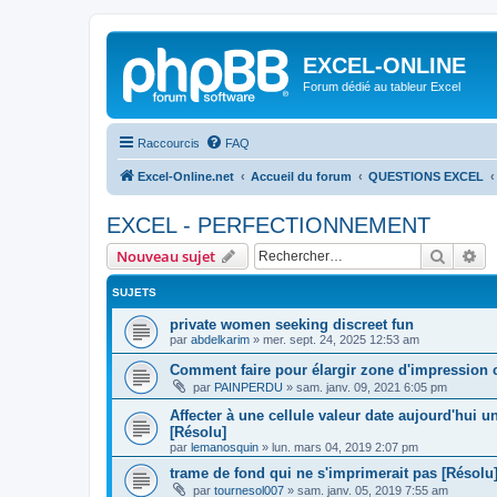
EXCEL-ONLINE
Forum dédié au tableur Excel
Raccourcis
FAQ
Excel-Online.net
Accueil du forum
QUESTIONS EXCEL
EXCEL - PERFECTIONNEMENT
Recher
Re
Nouveau sujet
SUJETS
private women seeking discreet fun
par
abdelkarim
»
mer. sept. 24, 2025 12:53 am
Comment faire pour élargir zone d'impression c
par
PAINPERDU
»
sam. janv. 09, 2021 6:05 pm
Affecter à une cellule valeur date aujourd'hui 
[Résolu]
par
lemanosquin
»
lun. mars 04, 2019 2:07 pm
trame de fond qui ne s'imprimerait pas [Résolu
par
tournesol007
»
sam. janv. 05, 2019 7:55 am