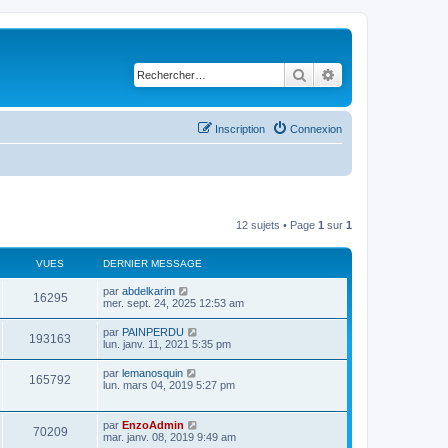
Rechercher
Recherche avancé
Inscription
Connexion
12 sujets • Page
1
sur
1
VUES
DERNIER MESSAGE
D
par
abdelkarim
V
16295
e
mer. sept. 24, 2025 12:53 am
r
u
n
D
par
PAINPERDU
V
193163
i
e
lun. janv. 11, 2021 5:35 pm
e
e
r
r
u
n
D
par
lemanosquin
s
m
V
165792
i
e
lun. mars 04, 2019 5:27 pm
e
e
e
r
s
r
u
n
s
s
m
i
a
D
par
EnzoAdmin
e
V
e
70209
e
g
e
mar. janv. 08, 2019 9:49 am
s
r
e
r