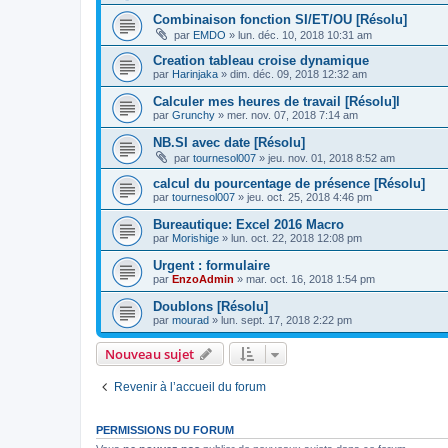
Combinaison fonction SI/ET/OU [Résolu]
par
EMDO
»
lun. déc. 10, 2018 10:31 am
Creation tableau croise dynamique
par
Harinjaka
»
dim. déc. 09, 2018 12:32 am
Calculer mes heures de travail [Résolu]l
par
Grunchy
»
mer. nov. 07, 2018 7:14 am
NB.SI avec date [Résolu]
par
tournesol007
»
jeu. nov. 01, 2018 8:52 am
calcul du pourcentage de présence [Résolu]
par
tournesol007
»
jeu. oct. 25, 2018 4:46 pm
Bureautique: Excel 2016 Macro
par
Morishige
»
lun. oct. 22, 2018 12:08 pm
Urgent : formulaire
par
EnzoAdmin
»
mar. oct. 16, 2018 1:54 pm
Doublons [Résolu]
par
mourad
»
lun. sept. 17, 2018 2:22 pm
Nouveau sujet
Revenir à l’accueil du forum
PERMISSIONS DU FORUM