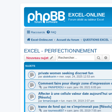
EXCEL-ONLINE
Forum dédié au tableur Excel
Raccourcis
FAQ
Excel-Online.net
Accueil du forum
QUESTIONS EXCEL
EXCEL - PERFECTIONNEMENT
Recher
Re
Nouveau sujet
SUJETS
private women seeking discreet fun
par
abdelkarim
»
mer. sept. 24, 2025 12:53 am
Comment faire pour élargir zone d'impression c
par
PAINPERDU
»
sam. janv. 09, 2021 6:05 pm
Affecter à une cellule valeur date aujourd'hui 
[Résolu]
par
lemanosquin
»
lun. mars 04, 2019 2:07 pm
trame de fond qui ne s'imprimerait pas [Résolu
par
tournesol007
»
sam. janv. 05, 2019 7:55 am