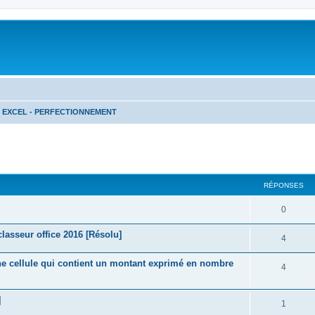
EXCEL - PERFECTIONNEMENT
cher
cherche avancée
RÉPONSES
R
0
é
lasseur office 2016 [Résolu]
R
4
p
é
une cellule qui contient un montant exprimé en nombre
o
R
4
p
n
é
o
]
s
p
R
1
n