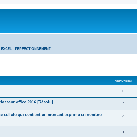
EXCEL - PERFECTIONNEMENT
cher
cherche avancée
RÉPONSES
R
0
é
lasseur office 2016 [Résolu]
R
4
p
é
une cellule qui contient un montant exprimé en nombre
o
R
4
p
n
é
o
]
s
p
R
1
n