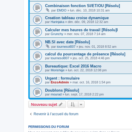
Combinaison fonction SI/ET/OU [Résolu]
par
EMDO
»
lun. déc. 10, 2018 10:31 am
Creation tableau croise dynamique
par
Harinjaka
»
dim. déc. 09, 2018 12:32 am
Calculer mes heures de travail [Résolu]l
par
Grunchy
»
mer. nov. 07, 2018 7:14 am
NB.SI avec date [Résolu]
par
tournesol007
»
jeu. nov. 01, 2018 8:52 am
calcul du pourcentage de présence [Résolu]
par
tournesol007
»
jeu. oct. 25, 2018 4:46 pm
Bureautique: Excel 2016 Macro
par
Morishige
»
lun. oct. 22, 2018 12:08 pm
Urgent : formulaire
par
EnzoAdmin
»
mar. oct. 16, 2018 1:54 pm
Doublons [Résolu]
par
mourad
»
lun. sept. 17, 2018 2:22 pm
Nouveau sujet
Revenir à l’accueil du forum
PERMISSIONS DU FORUM