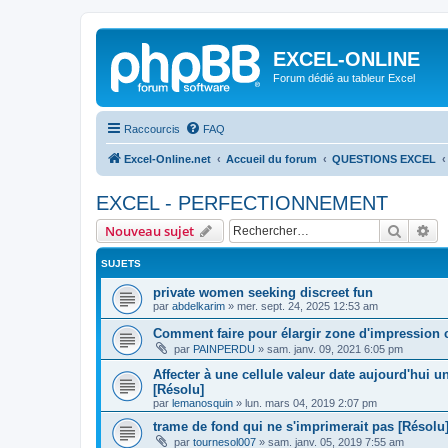
EXCEL-ONLINE
Forum dédié au tableur Excel
Raccourcis
FAQ
Excel-Online.net
Accueil du forum
QUESTIONS EXCEL
EXCEL - PERFECTIONNEMENT
Recher
Re
Nouveau sujet
SUJETS
private women seeking discreet fun
par
abdelkarim
»
mer. sept. 24, 2025 12:53 am
Comment faire pour élargir zone d'impression c
par
PAINPERDU
»
sam. janv. 09, 2021 6:05 pm
Affecter à une cellule valeur date aujourd'hui 
[Résolu]
par
lemanosquin
»
lun. mars 04, 2019 2:07 pm
trame de fond qui ne s'imprimerait pas [Résolu
par
tournesol007
»
sam. janv. 05, 2019 7:55 am