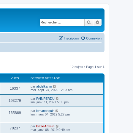
Rechercher
Recherche avancé
Inscription
Connexion
12 sujets • Page
1
sur
1
VUES
DERNIER MESSAGE
D
par
abdelkarim
V
16337
e
mer. sept. 24, 2025 12:53 am
r
u
n
D
par
PAINPERDU
V
193279
i
e
lun. janv. 11, 2021 5:35 pm
e
e
r
r
u
n
D
par
lemanosquin
s
m
V
165869
i
e
lun. mars 04, 2019 5:27 pm
e
e
e
r
s
r
u
n
s
s
m
i
a
D
par
EnzoAdmin
e
V
e
70237
e
g
e
mar. janv. 08, 2019 9:49 am
s
r
e
r