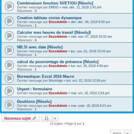
Combinaison fonction SI/ET/OU [Résolu]
Dernier message par
EMDO
«
mar. déc. 11, 2018 1:41 pm
Réponses :
3
Creation tableau croise dynamique
Dernier message par
EnzoAdmin
«
dim. déc. 09, 2018 9:59 am
Réponses :
1
Calculer mes heures de travail [Résolu]l
Dernier message par
EnzoAdmin
«
mer. nov. 07, 2018 10:32 am
Réponses :
4
NB.SI avec date [Résolu]
Dernier message par
EnzoAdmin
«
jeu. nov. 01, 2018 10:04 am
Réponses :
1
calcul du pourcentage de présence [Résolu]
Dernier message par
EnzoAdmin
«
lun. oct. 29, 2018 4:56 pm
Réponses :
1
Bureautique: Excel 2016 Macro
Dernier message par
Morishige
«
lun. oct. 22, 2018 12:08 pm
Urgent : formulaire
Dernier message par
EnzoAdmin
«
mar. oct. 16, 2018 1:54 pm
Doublons [Résolu]
Dernier message par
EnzoAdmin
«
mar. sept. 18, 2018 8:23 am
Réponses :
1
Nouveau sujet
12 sujets • Page
1
sur
1
Aller