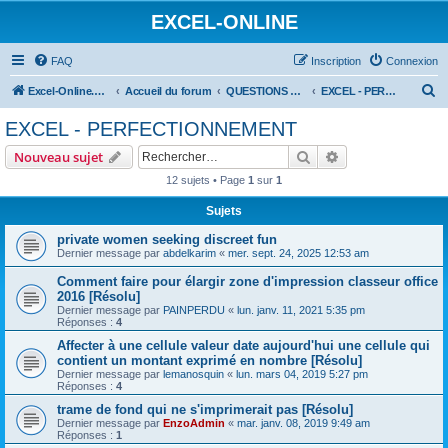
EXCEL-ONLINE
FAQ
Inscription
Connexion
R
Excel-Online.net
Accueil du forum
QUESTIONS EXCEL
EXCEL - PERFECTIONNEMENT
e
EXCEL - PERFECTIONNEMENT
c
Rechercher
Recherche avanc
Nouveau sujet
h
12 sujets • Page
1
sur
1
e
Sujets
r
c
private women seeking discreet fun
Dernier message par
abdelkarim
«
mer. sept. 24, 2025 12:53 am
h
Comment faire pour élargir zone d'impression classeur office
e
2016 [Résolu]
r
Dernier message par
PAINPERDU
«
lun. janv. 11, 2021 5:35 pm
Réponses :
4
Affecter à une cellule valeur date aujourd'hui une cellule qui
contient un montant exprimé en nombre [Résolu]
Dernier message par
lemanosquin
«
lun. mars 04, 2019 5:27 pm
Réponses :
4
trame de fond qui ne s'imprimerait pas [Résolu]
Dernier message par
EnzoAdmin
«
mar. janv. 08, 2019 9:49 am
Réponses :
1