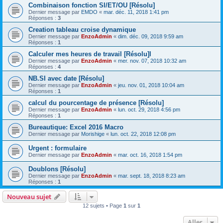
Combinaison fonction SI/ET/OU [Résolu]
Dernier message par
EMDO
«
mar. déc. 11, 2018 1:41 pm
Réponses :
3
Creation tableau croise dynamique
Dernier message par
EnzoAdmin
«
dim. déc. 09, 2018 9:59 am
Réponses :
1
Calculer mes heures de travail [Résolu]l
Dernier message par
EnzoAdmin
«
mer. nov. 07, 2018 10:32 am
Réponses :
4
NB.SI avec date [Résolu]
Dernier message par
EnzoAdmin
«
jeu. nov. 01, 2018 10:04 am
Réponses :
1
calcul du pourcentage de présence [Résolu]
Dernier message par
EnzoAdmin
«
lun. oct. 29, 2018 4:56 pm
Réponses :
1
Bureautique: Excel 2016 Macro
Dernier message par
Morishige
«
lun. oct. 22, 2018 12:08 pm
Urgent : formulaire
Dernier message par
EnzoAdmin
«
mar. oct. 16, 2018 1:54 pm
Doublons [Résolu]
Dernier message par
EnzoAdmin
«
mar. sept. 18, 2018 8:23 am
Réponses :
1
Nouveau sujet
12 sujets • Page
1
sur
1
Aller