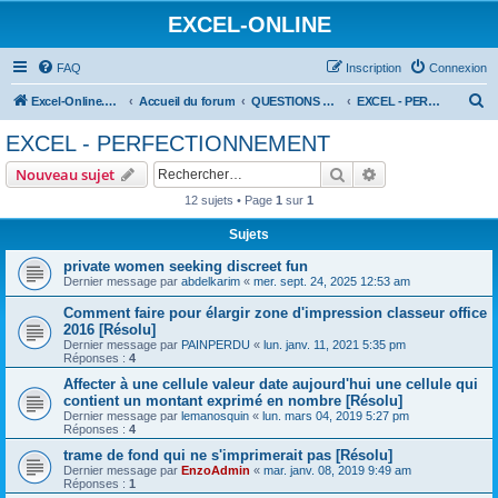
EXCEL-ONLINE
FAQ
Inscription
Connexion
R
Excel-Online.net
Accueil du forum
QUESTIONS EXCEL
EXCEL - PERFECTIONNEMENT
e
EXCEL - PERFECTIONNEMENT
c
Rechercher
Recherche avanc
Nouveau sujet
h
12 sujets • Page
1
sur
1
e
Sujets
r
c
private women seeking discreet fun
Dernier message par
abdelkarim
«
mer. sept. 24, 2025 12:53 am
h
Comment faire pour élargir zone d'impression classeur office
e
2016 [Résolu]
r
Dernier message par
PAINPERDU
«
lun. janv. 11, 2021 5:35 pm
Réponses :
4
Affecter à une cellule valeur date aujourd'hui une cellule qui
contient un montant exprimé en nombre [Résolu]
Dernier message par
lemanosquin
«
lun. mars 04, 2019 5:27 pm
Réponses :
4
trame de fond qui ne s'imprimerait pas [Résolu]
Dernier message par
EnzoAdmin
«
mar. janv. 08, 2019 9:49 am
Réponses :
1