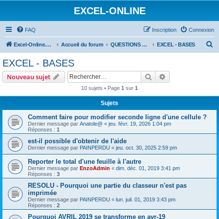
EXCEL-ONLINE
FAQ
Inscription
Connexion
R
Excel-Online.net
Accueil du forum
QUESTIONS EXCEL
EXCEL - BASES
e
EXCEL - BASES
c
Rechercher
Recherche avanc
Nouveau sujet
h
10 sujets • Page
1
sur
1
e
Sujets
r
c
Comment faire pour modifier seconde ligne d'une cellule ?
Dernier message par
Anatole@
«
jeu. févr. 19, 2026 1:04 pm
h
Réponses :
1
e
est-il possible d'obtenir de l'aide
Dernier message par
PAINPERDU
«
jeu. oct. 30, 2025 2:59 pm
r
Reporter le total d'une feuille à l'autre
Dernier message par
EnzoAdmin
«
dim. déc. 01, 2019 3:41 pm
Réponses :
3
RESOLU - Pourquoi une partie du classeur n'est pas
imprimée
Dernier message par
PAINPERDU
«
lun. juil. 01, 2019 3:43 pm
Réponses :
2
Pourquoi AVRIL 2019 se transforme en avr-19