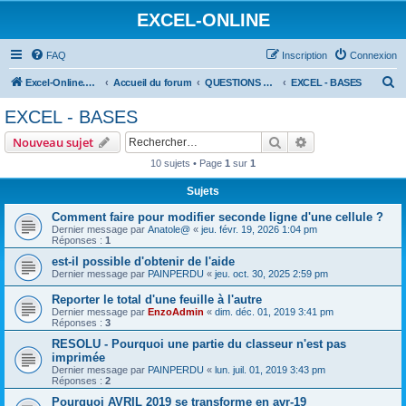
EXCEL-ONLINE
FAQ
Inscription
Connexion
R
Excel-Online.net
Accueil du forum
QUESTIONS EXCEL
EXCEL - BASES
e
EXCEL - BASES
c
Rechercher
Recherche avanc
Nouveau sujet
h
10 sujets • Page
1
sur
1
e
Sujets
r
c
Comment faire pour modifier seconde ligne d'une cellule ?
Dernier message par
Anatole@
«
jeu. févr. 19, 2026 1:04 pm
h
Réponses :
1
e
est-il possible d'obtenir de l'aide
Dernier message par
PAINPERDU
«
jeu. oct. 30, 2025 2:59 pm
r
Reporter le total d'une feuille à l'autre
Dernier message par
EnzoAdmin
«
dim. déc. 01, 2019 3:41 pm
Réponses :
3
RESOLU - Pourquoi une partie du classeur n'est pas
imprimée
Dernier message par
PAINPERDU
«
lun. juil. 01, 2019 3:43 pm
Réponses :
2
Pourquoi AVRIL 2019 se transforme en avr-19