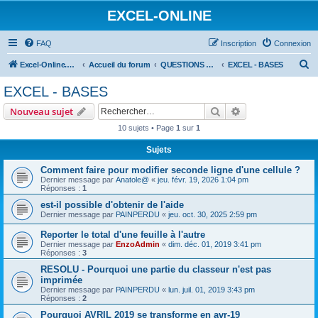
EXCEL-ONLINE
FAQ
Inscription
Connexion
R
Excel-Online.net
Accueil du forum
QUESTIONS EXCEL
EXCEL - BASES
e
EXCEL - BASES
c
Rechercher
Recherche avanc
Nouveau sujet
h
10 sujets • Page
1
sur
1
e
Sujets
r
c
Comment faire pour modifier seconde ligne d'une cellule ?
Dernier message par
Anatole@
«
jeu. févr. 19, 2026 1:04 pm
h
Réponses :
1
e
est-il possible d'obtenir de l'aide
Dernier message par
PAINPERDU
«
jeu. oct. 30, 2025 2:59 pm
r
Reporter le total d'une feuille à l'autre
Dernier message par
EnzoAdmin
«
dim. déc. 01, 2019 3:41 pm
Réponses :
3
RESOLU - Pourquoi une partie du classeur n'est pas
imprimée
Dernier message par
PAINPERDU
«
lun. juil. 01, 2019 3:43 pm
Réponses :
2
Pourquoi AVRIL 2019 se transforme en avr-19