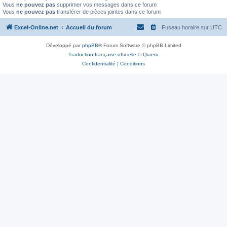
Vous
ne pouvez pas
supprimer vos messages dans ce forum
Vous
ne pouvez pas
transférer de pièces jointes dans ce forum
Excel-Online.net
Accueil du forum
Fuseau horaire sur
UTC
Développé par
phpBB
® Forum Software © phpBB Limited
Traduction française officielle
©
Qiaeru
Confidentialité
|
Conditions