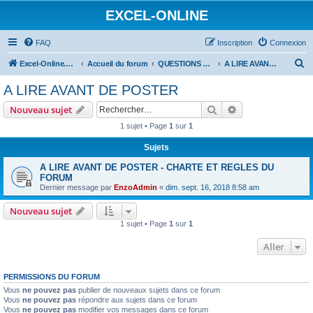
EXCEL-ONLINE
FAQ
Inscription
Connexion
R
Excel-Online.net
Accueil du forum
QUESTIONS EXCEL
A LIRE AVANT DE POSTER
e
A LIRE AVANT DE POSTER
c
Rechercher
Recherche avanc
Nouveau sujet
h
1 sujet • Page
1
sur
1
e
Sujets
r
c
A LIRE AVANT DE POSTER - CHARTE ET REGLES DU
FORUM
h
Dernier message par
EnzoAdmin
«
dim. sept. 16, 2018 8:58 am
e
Nouveau sujet
r
1 sujet • Page
1
sur
1
Aller
PERMISSIONS DU FORUM
Vous
ne pouvez pas
publier de nouveaux sujets dans ce forum
Vous
ne pouvez pas
répondre aux sujets dans ce forum
Vous
ne pouvez pas
modifier vos messages dans ce forum