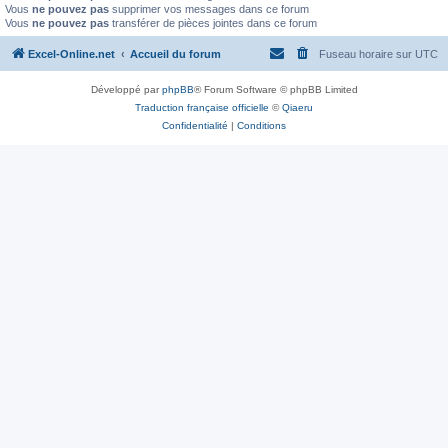
Vous
ne pouvez pas
supprimer vos messages dans ce forum
Vous
ne pouvez pas
transférer de pièces jointes dans ce forum
Excel-Online.net
Accueil du forum
Fuseau horaire sur
UTC
Développé par
phpBB
® Forum Software © phpBB Limited
Traduction française officielle
©
Qiaeru
Confidentialité
|
Conditions