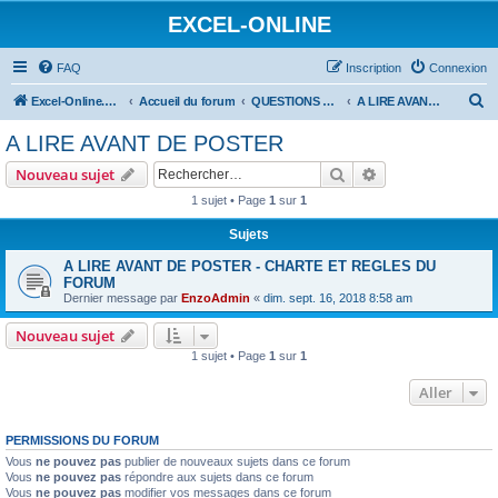
EXCEL-ONLINE
FAQ
Inscription
Connexion
R
Excel-Online.net
Accueil du forum
QUESTIONS EXCEL
A LIRE AVANT DE POSTER
e
A LIRE AVANT DE POSTER
c
Rechercher
Recherche avanc
Nouveau sujet
h
1 sujet • Page
1
sur
1
e
Sujets
r
c
A LIRE AVANT DE POSTER - CHARTE ET REGLES DU
FORUM
h
Dernier message par
EnzoAdmin
«
dim. sept. 16, 2018 8:58 am
e
Nouveau sujet
r
1 sujet • Page
1
sur
1
Aller
PERMISSIONS DU FORUM
Vous
ne pouvez pas
publier de nouveaux sujets dans ce forum
Vous
ne pouvez pas
répondre aux sujets dans ce forum
Vous
ne pouvez pas
modifier vos messages dans ce forum