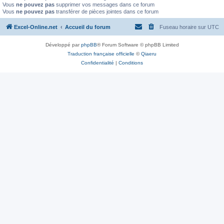
Vous
ne pouvez pas
supprimer vos messages dans ce forum
Vous
ne pouvez pas
transférer de pièces jointes dans ce forum
Excel-Online.net
Accueil du forum
Fuseau horaire sur
UTC
Développé par
phpBB
® Forum Software © phpBB Limited
Traduction française officielle
©
Qiaeru
Confidentialité
|
Conditions