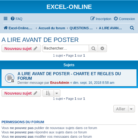
EXCEL-ONLINE
FAQ
Inscription
Connexion
R
Excel-Online.net
Accueil du forum
QUESTIONS EXCEL
A LIRE AVANT DE POSTER
e
A LIRE AVANT DE POSTER
c
Rechercher
Recherche avanc
Nouveau sujet
h
1 sujet • Page
1
sur
1
e
Sujets
r
c
A LIRE AVANT DE POSTER - CHARTE ET REGLES DU
FORUM
h
Dernier message par
EnzoAdmin
«
dim. sept. 16, 2018 8:58 am
e
Nouveau sujet
r
1 sujet • Page
1
sur
1
Aller
PERMISSIONS DU FORUM
Vous
ne pouvez pas
publier de nouveaux sujets dans ce forum
Vous
ne pouvez pas
répondre aux sujets dans ce forum
Vous
ne pouvez pas
modifier vos messages dans ce forum