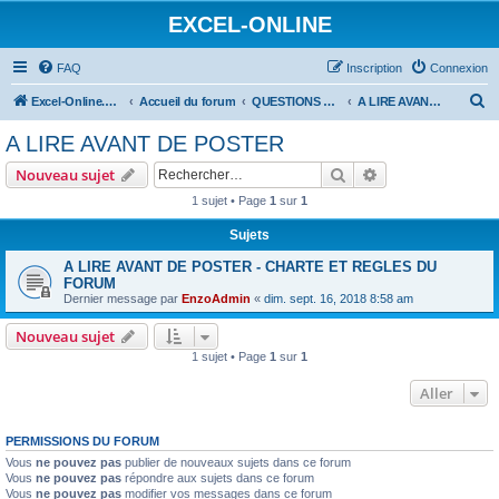
EXCEL-ONLINE
FAQ
Inscription
Connexion
R
Excel-Online.net
Accueil du forum
QUESTIONS EXCEL
A LIRE AVANT DE POSTER
e
A LIRE AVANT DE POSTER
c
Rechercher
Recherche avanc
Nouveau sujet
h
1 sujet • Page
1
sur
1
e
Sujets
r
c
A LIRE AVANT DE POSTER - CHARTE ET REGLES DU
FORUM
h
Dernier message par
EnzoAdmin
«
dim. sept. 16, 2018 8:58 am
e
Nouveau sujet
r
1 sujet • Page
1
sur
1
Aller
PERMISSIONS DU FORUM
Vous
ne pouvez pas
publier de nouveaux sujets dans ce forum
Vous
ne pouvez pas
répondre aux sujets dans ce forum
Vous
ne pouvez pas
modifier vos messages dans ce forum