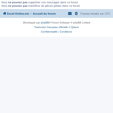
Vous
ne pouvez pas
supprimer vos messages dans ce forum
Vous
ne pouvez pas
transférer de pièces jointes dans ce forum
Excel-Online.net
Accueil du forum
Fuseau horaire sur
UTC
Développé par
phpBB
® Forum Software © phpBB Limited
Traduction française officielle
©
Qiaeru
Confidentialité
|
Conditions