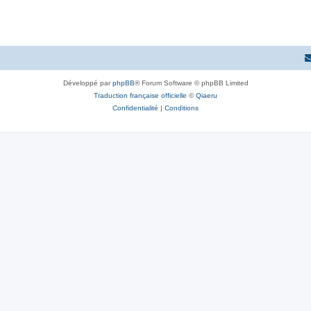
e
s
Développé par
phpBB
® Forum Software © phpBB Limited
Traduction française officielle
©
Qiaeru
Confidentialité
|
Conditions