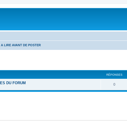
A LIRE AVANT DE POSTER
cher
cherche avancée
RÉPONSES
LES DU FORUM
R
0
é
p
o
n
s