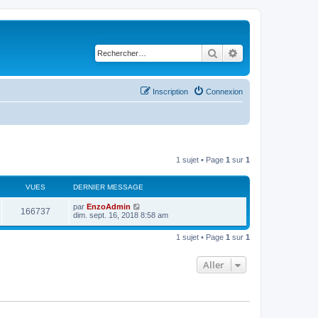
Rechercher
Recherche avancé
Inscription
Connexion
1 sujet • Page
1
sur
1
VUES
DERNIER MESSAGE
D
par
EnzoAdmin
V
166737
e
dim. sept. 16, 2018 8:58 am
r
u
n
1 sujet • Page
1
sur
1
i
e
e
r
Aller
s
m
e
s
s
a
g
e