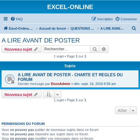
EXCEL-ONLINE
FAQ
Inscription
Connexion
R
Excel-Online.net
Accueil du forum
QUESTIONS EXCEL
A LIRE AVANT DE POSTER
e
A LIRE AVANT DE POSTER
c
Rechercher
Recherche avanc
Nouveau sujet
h
1 sujet • Page
1
sur
1
e
Sujets
r
c
A LIRE AVANT DE POSTER - CHARTE ET REGLES DU
FORUM
h
Dernier message par
EnzoAdmin
«
dim. sept. 16, 2018 8:58 am
e
Nouveau sujet
r
1 sujet • Page
1
sur
1
Aller
PERMISSIONS DU FORUM
Vous
ne pouvez pas
publier de nouveaux sujets dans ce forum
Vous
ne pouvez pas
répondre aux sujets dans ce forum
Vous
ne pouvez pas
modifier vos messages dans ce forum