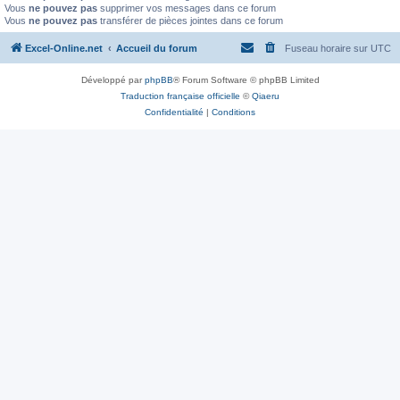
Vous
ne pouvez pas
supprimer vos messages dans ce forum
Vous
ne pouvez pas
transférer de pièces jointes dans ce forum
Excel-Online.net
Accueil du forum
Fuseau horaire sur
UTC
Développé par
phpBB
® Forum Software © phpBB Limited
Traduction française officielle
©
Qiaeru
Confidentialité
|
Conditions