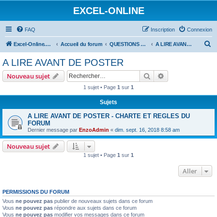
EXCEL-ONLINE
FAQ
Inscription
Connexion
R
Excel-Online.net
Accueil du forum
QUESTIONS EXCEL
A LIRE AVANT DE POSTER
e
A LIRE AVANT DE POSTER
c
Rechercher
Recherche avanc
Nouveau sujet
h
1 sujet • Page
1
sur
1
e
Sujets
r
c
A LIRE AVANT DE POSTER - CHARTE ET REGLES DU
FORUM
h
Dernier message par
EnzoAdmin
«
dim. sept. 16, 2018 8:58 am
e
Nouveau sujet
r
1 sujet • Page
1
sur
1
Aller
PERMISSIONS DU FORUM
Vous
ne pouvez pas
publier de nouveaux sujets dans ce forum
Vous
ne pouvez pas
répondre aux sujets dans ce forum
Vous
ne pouvez pas
modifier vos messages dans ce forum