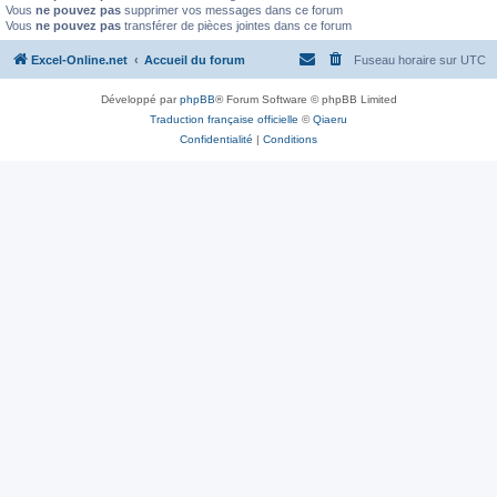
Vous
ne pouvez pas
supprimer vos messages dans ce forum
Vous
ne pouvez pas
transférer de pièces jointes dans ce forum
Excel-Online.net
Accueil du forum
Fuseau horaire sur
UTC
Développé par
phpBB
® Forum Software © phpBB Limited
Traduction française officielle
©
Qiaeru
Confidentialité
|
Conditions