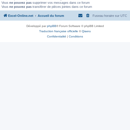
Vous
ne pouvez pas
supprimer vos messages dans ce forum
Vous
ne pouvez pas
transférer de pièces jointes dans ce forum
Excel-Online.net
Accueil du forum
Fuseau horaire sur
UTC
Développé par
phpBB
® Forum Software © phpBB Limited
Traduction française officielle
©
Qiaeru
Confidentialité
|
Conditions