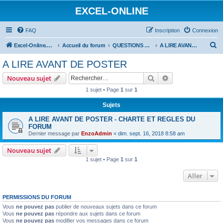
EXCEL-ONLINE
FAQ
Inscription
Connexion
R
Excel-Online.net
Accueil du forum
QUESTIONS EXCEL
A LIRE AVANT DE POSTER
e
A LIRE AVANT DE POSTER
c
Rechercher
Recherche avanc
Nouveau sujet
h
1 sujet • Page
1
sur
1
e
Sujets
r
c
A LIRE AVANT DE POSTER - CHARTE ET REGLES DU
FORUM
h
Dernier message par
EnzoAdmin
«
dim. sept. 16, 2018 8:58 am
e
Nouveau sujet
r
1 sujet • Page
1
sur
1
Aller
PERMISSIONS DU FORUM
Vous
ne pouvez pas
publier de nouveaux sujets dans ce forum
Vous
ne pouvez pas
répondre aux sujets dans ce forum
Vous
ne pouvez pas
modifier vos messages dans ce forum