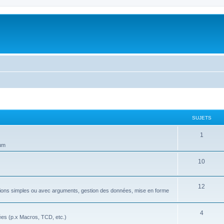
SUJETS
S
1
rum
u
j
S
10
e
u
S
12
t
j
nctions simples ou avec arguments, gestion des données, mise en forme
u
s
e
j
S
4
t
ées (p.x Macros, TCD, etc.)