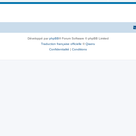
e
u
s
t
j
s
e
t
s
Développé par
phpBB
® Forum Software © phpBB Limited
Traduction française officielle
©
Qiaeru
Confidentialité
|
Conditions