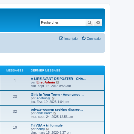
Rechercher
Recherche avancé
Inscription
Connexion
MESSAGES
DERNIER MESSAGE
D
A LIRE AVANT DE POSTER - CHA…
M
1
e
C
par
EnzoAdmin
r
o
dim. sept. 16, 2018 8:58 am
e
n
n
i
s
D
Girls In Your Town - Anonymou…
s
M
23
e
u
e
C
par
Anatole@
r
l
r
o
jeu. févr. 19, 2026 1:04 pm
s
m
t
e
n
n
e
e
i
s
D
private women seeking discree…
s
r
M
32
a
s
e
u
e
C
par
abdelkarim
s
l
r
l
r
o
mer. sept. 24, 2025 12:53 am
a
e
e
g
s
m
t
n
n
g
d
e
e
i
s
e
D
e
Tri VBA + tri formule
s
s
r
e
M
10
a
e
u
e
C
r
par
hendji
s
l
r
l
r
o
n
dim. mars 15, 2020 8:37 pm
a
e