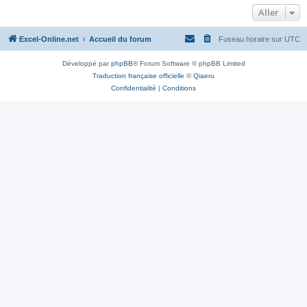
Aller
Excel-Online.net
Accueil du forum
Fuseau horaire sur
UTC
Développé par
phpBB
® Forum Software © phpBB Limited
Traduction française officielle
©
Qiaeru
Confidentialité
|
Conditions