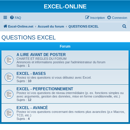
EXCEL-ONLINE
FAQ
Inscription
Connexion
R
Excel-Online.net
Accueil du forum
QUESTIONS EXCEL
e
QUESTIONS EXCEL
c
Forum
h
e
A LIRE AVANT DE POSTER
CHARTE ET REGLES DU FORUM
r
Annonces et informations postées par l'administrateur du forum
Sujets :
1
c
EXCEL - BASES
h
Postez ici des questions si vous débutez avec Excel.
Sujets :
10
e
EXCEL - PERFECTIONNEMENT
r
Postez ici vos questions de niveau intermédiaire (p. ex. fonctions simples ou
avec arguments, gestion des données, mise en forme conditionnelle, etc.)
Sujets :
12
EXCEL - AVANCÉ
Postez ici vos questions concernant des notions plus avancées (p.x Macros,
TCD, etc.)
Sujets :
4