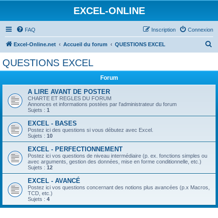
EXCEL-ONLINE
FAQ
Inscription
Connexion
R
Excel-Online.net
Accueil du forum
QUESTIONS EXCEL
e
QUESTIONS EXCEL
c
Forum
h
e
A LIRE AVANT DE POSTER
CHARTE ET REGLES DU FORUM
r
Annonces et informations postées par l'administrateur du forum
Sujets :
1
c
EXCEL - BASES
h
Postez ici des questions si vous débutez avec Excel.
Sujets :
10
e
EXCEL - PERFECTIONNEMENT
r
Postez ici vos questions de niveau intermédiaire (p. ex. fonctions simples ou
avec arguments, gestion des données, mise en forme conditionnelle, etc.)
Sujets :
12
EXCEL - AVANCÉ
Postez ici vos questions concernant des notions plus avancées (p.x Macros,
TCD, etc.)
Sujets :
4