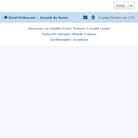
Aller
Excel-Online.net
Accueil du forum
Fuseau horaire sur
UTC
Développé par
phpBB
® Forum Software © phpBB Limited
Traduction française officielle
©
Qiaeru
Confidentialité
|
Conditions