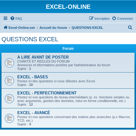
EXCEL-ONLINE
FAQ
Inscription
Connexion
R
Excel-Online.net
Accueil du forum
QUESTIONS EXCEL
e
QUESTIONS EXCEL
c
Forum
h
e
A LIRE AVANT DE POSTER
CHARTE ET REGLES DU FORUM
r
Annonces et informations postées par l'administrateur du forum
Sujets :
1
c
EXCEL - BASES
h
Postez ici des questions si vous débutez avec Excel.
Sujets :
10
e
EXCEL - PERFECTIONNEMENT
r
Postez ici vos questions de niveau intermédiaire (p. ex. fonctions simples ou
avec arguments, gestion des données, mise en forme conditionnelle, etc.)
Sujets :
12
EXCEL - AVANCÉ
Postez ici vos questions concernant des notions plus avancées (p.x Macros,
TCD, etc.)
Sujets :
4