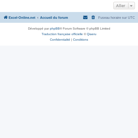
Aller
Excel-Online.net
Accueil du forum
Fuseau horaire sur
UTC
Développé par
phpBB
® Forum Software © phpBB Limited
Traduction française officielle
©
Qiaeru
Confidentialité
|
Conditions