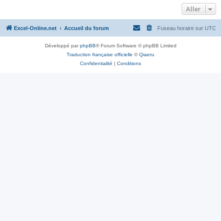
Aller
Excel-Online.net
Accueil du forum
Fuseau horaire sur
UTC
Développé par
phpBB
® Forum Software © phpBB Limited
Traduction française officielle
©
Qiaeru
Confidentialité
|
Conditions