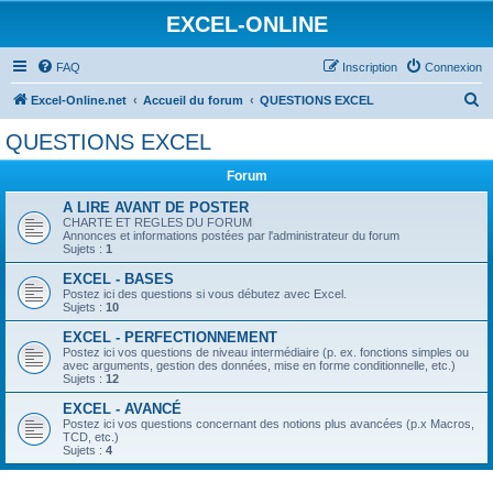
EXCEL-ONLINE
FAQ
Inscription
Connexion
R
Excel-Online.net
Accueil du forum
QUESTIONS EXCEL
e
QUESTIONS EXCEL
c
Forum
h
e
A LIRE AVANT DE POSTER
CHARTE ET REGLES DU FORUM
r
Annonces et informations postées par l'administrateur du forum
Sujets :
1
c
EXCEL - BASES
h
Postez ici des questions si vous débutez avec Excel.
Sujets :
10
e
EXCEL - PERFECTIONNEMENT
r
Postez ici vos questions de niveau intermédiaire (p. ex. fonctions simples ou
avec arguments, gestion des données, mise en forme conditionnelle, etc.)
Sujets :
12
EXCEL - AVANCÉ
Postez ici vos questions concernant des notions plus avancées (p.x Macros,
TCD, etc.)
Sujets :
4