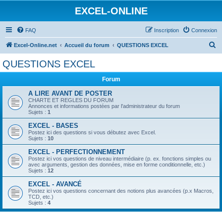
EXCEL-ONLINE
FAQ
Inscription
Connexion
R
Excel-Online.net
Accueil du forum
QUESTIONS EXCEL
e
QUESTIONS EXCEL
c
Forum
h
e
A LIRE AVANT DE POSTER
CHARTE ET REGLES DU FORUM
r
Annonces et informations postées par l'administrateur du forum
Sujets :
1
c
EXCEL - BASES
h
Postez ici des questions si vous débutez avec Excel.
Sujets :
10
e
EXCEL - PERFECTIONNEMENT
r
Postez ici vos questions de niveau intermédiaire (p. ex. fonctions simples ou
avec arguments, gestion des données, mise en forme conditionnelle, etc.)
Sujets :
12
EXCEL - AVANCÉ
Postez ici vos questions concernant des notions plus avancées (p.x Macros,
TCD, etc.)
Sujets :
4