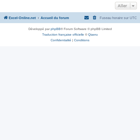
Aller
Excel-Online.net
Accueil du forum
Fuseau horaire sur
UTC
Développé par
phpBB
® Forum Software © phpBB Limited
Traduction française officielle
©
Qiaeru
Confidentialité
|
Conditions