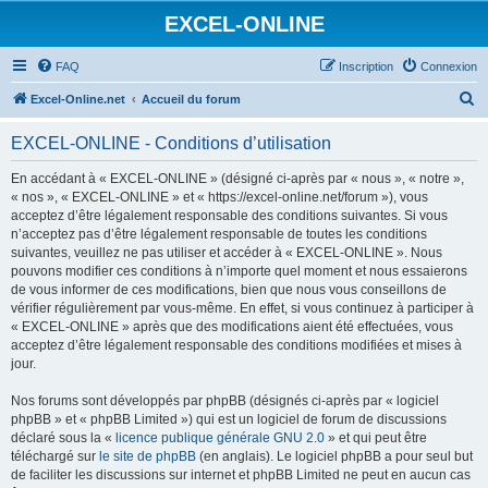
EXCEL-ONLINE
FAQ
Inscription
Connexion
R
Excel-Online.net
Accueil du forum
e
EXCEL-ONLINE - Conditions d’utilisation
c
h
En accédant à « EXCEL-ONLINE » (désigné ci-après par « nous », « notre »,
« nos », « EXCEL-ONLINE » et « https://excel-online.net/forum »), vous
e
acceptez d’être légalement responsable des conditions suivantes. Si vous
r
n’acceptez pas d’être légalement responsable de toutes les conditions
suivantes, veuillez ne pas utiliser et accéder à « EXCEL-ONLINE ». Nous
c
pouvons modifier ces conditions à n’importe quel moment et nous essaierons
h
de vous informer de ces modifications, bien que nous vous conseillons de
vérifier régulièrement par vous-même. En effet, si vous continuez à participer à
e
« EXCEL-ONLINE » après que des modifications aient été effectuées, vous
r
acceptez d’être légalement responsable des conditions modifiées et mises à
jour.
Nos forums sont développés par phpBB (désignés ci-après par « logiciel
phpBB » et « phpBB Limited ») qui est un logiciel de forum de discussions
déclaré sous la «
licence publique générale GNU 2.0
» et qui peut être
téléchargé sur
le site de phpBB
(en anglais). Le logiciel phpBB a pour seul but
de faciliter les discussions sur internet et phpBB Limited ne peut en aucun cas