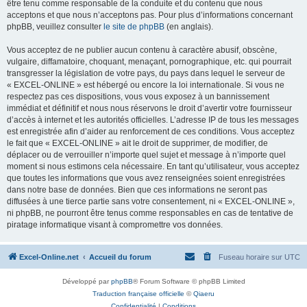
être tenu comme responsable de la conduite et du contenu que nous
acceptons et que nous n’acceptons pas. Pour plus d’informations concernant
phpBB, veuillez consulter
le site de phpBB
(en anglais).
Vous acceptez de ne publier aucun contenu à caractère abusif, obscène,
vulgaire, diffamatoire, choquant, menaçant, pornographique, etc. qui pourrait
transgresser la législation de votre pays, du pays dans lequel le serveur de
« EXCEL-ONLINE » est hébergé ou encore la loi internationale. Si vous ne
respectez pas ces dispositions, vous vous exposez à un bannissement
immédiat et définitif et nous nous réservons le droit d’avertir votre fournisseur
d’accès à internet et les autorités officielles. L’adresse IP de tous les messages
est enregistrée afin d’aider au renforcement de ces conditions. Vous acceptez
le fait que « EXCEL-ONLINE » ait le droit de supprimer, de modifier, de
déplacer ou de verrouiller n’importe quel sujet et message à n’importe quel
moment si nous estimons cela nécessaire. En tant qu’utilisateur, vous acceptez
que toutes les informations que vous avez renseignées soient enregistrées
dans notre base de données. Bien que ces informations ne seront pas
diffusées à une tierce partie sans votre consentement, ni « EXCEL-ONLINE »,
ni phpBB, ne pourront être tenus comme responsables en cas de tentative de
piratage informatique visant à compromettre vos données.
Excel-Online.net
Accueil du forum
Fuseau horaire sur
UTC
Développé par
phpBB
® Forum Software © phpBB Limited
Traduction française officielle
©
Qiaeru
Confidentialité
|
Conditions