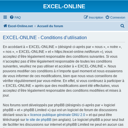
EXCEL-ONLINE
FAQ
Inscription
Connexion
R
Excel-Online.net
Accueil du forum
e
EXCEL-ONLINE - Conditions d’utilisation
c
h
En accédant à « EXCEL-ONLINE » (désigné ci-après par « nous », « notre »,
« nos », « EXCEL-ONLINE » et « https://excel-online.net/forum »), vous
e
acceptez d’être légalement responsable des conditions suivantes. Si vous
r
n’acceptez pas d’être légalement responsable de toutes les conditions
suivantes, veuillez ne pas utiliser et accéder à « EXCEL-ONLINE ». Nous
c
pouvons modifier ces conditions à n’importe quel moment et nous essaierons
h
de vous informer de ces modifications, bien que nous vous conseillons de
vérifier régulièrement par vous-même. En effet, si vous continuez à participer à
e
« EXCEL-ONLINE » après que des modifications aient été effectuées, vous
r
acceptez d’être légalement responsable des conditions modifiées et mises à
jour.
Nos forums sont développés par phpBB (désignés ci-après par « logiciel
phpBB » et « phpBB Limited ») qui est un logiciel de forum de discussions
déclaré sous la «
licence publique générale GNU 2.0
» et qui peut être
téléchargé sur
le site de phpBB
(en anglais). Le logiciel phpBB a pour seul but
de faciliter les discussions sur internet et phpBB Limited ne peut en aucun cas