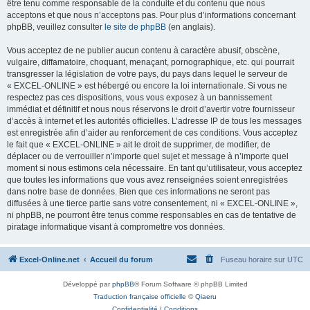
être tenu comme responsable de la conduite et du contenu que nous
acceptons et que nous n’acceptons pas. Pour plus d’informations concernant
phpBB, veuillez consulter
le site de phpBB
(en anglais).
Vous acceptez de ne publier aucun contenu à caractère abusif, obscène,
vulgaire, diffamatoire, choquant, menaçant, pornographique, etc. qui pourrait
transgresser la législation de votre pays, du pays dans lequel le serveur de
« EXCEL-ONLINE » est hébergé ou encore la loi internationale. Si vous ne
respectez pas ces dispositions, vous vous exposez à un bannissement
immédiat et définitif et nous nous réservons le droit d’avertir votre fournisseur
d’accès à internet et les autorités officielles. L’adresse IP de tous les messages
est enregistrée afin d’aider au renforcement de ces conditions. Vous acceptez
le fait que « EXCEL-ONLINE » ait le droit de supprimer, de modifier, de
déplacer ou de verrouiller n’importe quel sujet et message à n’importe quel
moment si nous estimons cela nécessaire. En tant qu’utilisateur, vous acceptez
que toutes les informations que vous avez renseignées soient enregistrées
dans notre base de données. Bien que ces informations ne seront pas
diffusées à une tierce partie sans votre consentement, ni « EXCEL-ONLINE »,
ni phpBB, ne pourront être tenus comme responsables en cas de tentative de
piratage informatique visant à compromettre vos données.
Excel-Online.net
Accueil du forum
Fuseau horaire sur
UTC
Développé par
phpBB
® Forum Software © phpBB Limited
Traduction française officielle
©
Qiaeru
Confidentialité
|
Conditions