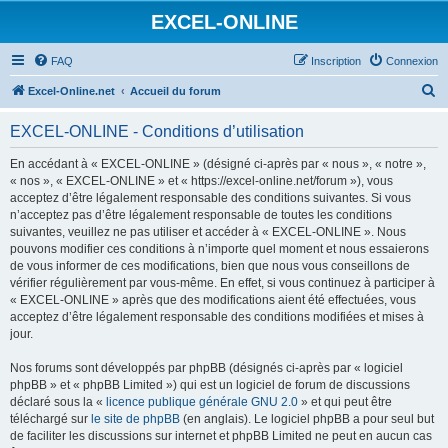
EXCEL-ONLINE
FAQ
Inscription
Connexion
R
Excel-Online.net
Accueil du forum
e
EXCEL-ONLINE - Conditions d’utilisation
c
h
En accédant à « EXCEL-ONLINE » (désigné ci-après par « nous », « notre »,
« nos », « EXCEL-ONLINE » et « https://excel-online.net/forum »), vous
e
acceptez d’être légalement responsable des conditions suivantes. Si vous
r
n’acceptez pas d’être légalement responsable de toutes les conditions
suivantes, veuillez ne pas utiliser et accéder à « EXCEL-ONLINE ». Nous
c
pouvons modifier ces conditions à n’importe quel moment et nous essaierons
h
de vous informer de ces modifications, bien que nous vous conseillons de
vérifier régulièrement par vous-même. En effet, si vous continuez à participer à
e
« EXCEL-ONLINE » après que des modifications aient été effectuées, vous
r
acceptez d’être légalement responsable des conditions modifiées et mises à
jour.
Nos forums sont développés par phpBB (désignés ci-après par « logiciel
phpBB » et « phpBB Limited ») qui est un logiciel de forum de discussions
déclaré sous la «
licence publique générale GNU 2.0
» et qui peut être
téléchargé sur
le site de phpBB
(en anglais). Le logiciel phpBB a pour seul but
de faciliter les discussions sur internet et phpBB Limited ne peut en aucun cas