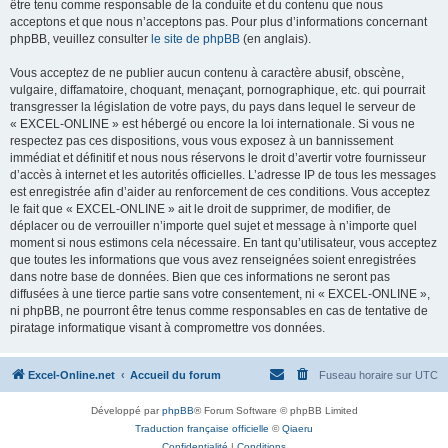
être tenu comme responsable de la conduite et du contenu que nous
acceptons et que nous n’acceptons pas. Pour plus d’informations concernant
phpBB, veuillez consulter
le site de phpBB
(en anglais).
Vous acceptez de ne publier aucun contenu à caractère abusif, obscène,
vulgaire, diffamatoire, choquant, menaçant, pornographique, etc. qui pourrait
transgresser la législation de votre pays, du pays dans lequel le serveur de
« EXCEL-ONLINE » est hébergé ou encore la loi internationale. Si vous ne
respectez pas ces dispositions, vous vous exposez à un bannissement
immédiat et définitif et nous nous réservons le droit d’avertir votre fournisseur
d’accès à internet et les autorités officielles. L’adresse IP de tous les messages
est enregistrée afin d’aider au renforcement de ces conditions. Vous acceptez
le fait que « EXCEL-ONLINE » ait le droit de supprimer, de modifier, de
déplacer ou de verrouiller n’importe quel sujet et message à n’importe quel
moment si nous estimons cela nécessaire. En tant qu’utilisateur, vous acceptez
que toutes les informations que vous avez renseignées soient enregistrées
dans notre base de données. Bien que ces informations ne seront pas
diffusées à une tierce partie sans votre consentement, ni « EXCEL-ONLINE »,
ni phpBB, ne pourront être tenus comme responsables en cas de tentative de
piratage informatique visant à compromettre vos données.
Excel-Online.net
Accueil du forum
Fuseau horaire sur
UTC
Développé par
phpBB
® Forum Software © phpBB Limited
Traduction française officielle
©
Qiaeru
Confidentialité
|
Conditions