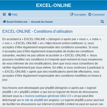
EXCEL-ONLINE
FAQ
Inscription
Connexion
R
Excel-Online.net
Accueil du forum
e
EXCEL-ONLINE - Conditions d’utilisation
c
h
En accédant à « EXCEL-ONLINE » (désigné ci-après par « nous », « notre »,
« nos », « EXCEL-ONLINE » et « https://excel-online.net/forum »), vous
e
acceptez d’être légalement responsable des conditions suivantes. Si vous
r
n’acceptez pas d’être légalement responsable de toutes les conditions
suivantes, veuillez ne pas utiliser et accéder à « EXCEL-ONLINE ». Nous
c
pouvons modifier ces conditions à n’importe quel moment et nous essaierons
h
de vous informer de ces modifications, bien que nous vous conseillons de
vérifier régulièrement par vous-même. En effet, si vous continuez à participer à
e
« EXCEL-ONLINE » après que des modifications aient été effectuées, vous
r
acceptez d’être légalement responsable des conditions modifiées et mises à
jour.
Nos forums sont développés par phpBB (désignés ci-après par « logiciel
phpBB » et « phpBB Limited ») qui est un logiciel de forum de discussions
déclaré sous la «
licence publique générale GNU 2.0
» et qui peut être
téléchargé sur
le site de phpBB
(en anglais). Le logiciel phpBB a pour seul but
de faciliter les discussions sur internet et phpBB Limited ne peut en aucun cas