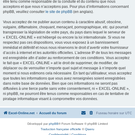
être tenu comme responsable de la conduite et du contenu que nous
acceptons et que nous n’acceptons pas. Pour plus d’informations concernant
phpBB, veuillez consulter
le site de phpBB
(en anglais).
Vous acceptez de ne publier aucun contenu à caractère abusif, obscène,
vulgaire, diffamatoire, choquant, menaçant, pornographique, etc. qui pourrait
transgresser la législation de votre pays, du pays dans lequel le serveur de
« EXCEL-ONLINE » est hébergé ou encore la loi internationale. Si vous ne
respectez pas ces dispositions, vous vous exposez à un bannissement
immédiat et définitif et nous nous réservons le droit d’avertir votre fournisseur
d’accès à internet et les autorités officielles. L’adresse IP de tous les messages
est enregistrée afin d’aider au renforcement de ces conditions. Vous acceptez
le fait que « EXCEL-ONLINE » ait le droit de supprimer, de modifier, de
déplacer ou de verrouiller n’importe quel sujet et message à n’importe quel
moment si nous estimons cela nécessaire. En tant qu’utilisateur, vous acceptez
que toutes les informations que vous avez renseignées soient enregistrées
dans notre base de données. Bien que ces informations ne seront pas
diffusées à une tierce partie sans votre consentement, ni « EXCEL-ONLINE »,
ni phpBB, ne pourront être tenus comme responsables en cas de tentative de
piratage informatique visant à compromettre vos données.
Excel-Online.net
Accueil du forum
Fuseau horaire sur
UTC
Développé par
phpBB
® Forum Software © phpBB Limited
Traduction française officielle
©
Qiaeru
Confidentialité
|
Conditions