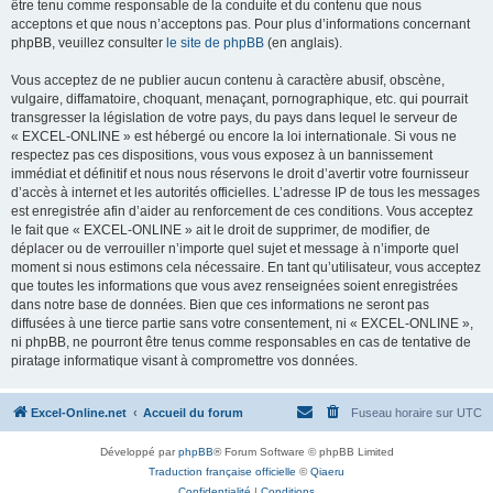
être tenu comme responsable de la conduite et du contenu que nous
acceptons et que nous n’acceptons pas. Pour plus d’informations concernant
phpBB, veuillez consulter
le site de phpBB
(en anglais).
Vous acceptez de ne publier aucun contenu à caractère abusif, obscène,
vulgaire, diffamatoire, choquant, menaçant, pornographique, etc. qui pourrait
transgresser la législation de votre pays, du pays dans lequel le serveur de
« EXCEL-ONLINE » est hébergé ou encore la loi internationale. Si vous ne
respectez pas ces dispositions, vous vous exposez à un bannissement
immédiat et définitif et nous nous réservons le droit d’avertir votre fournisseur
d’accès à internet et les autorités officielles. L’adresse IP de tous les messages
est enregistrée afin d’aider au renforcement de ces conditions. Vous acceptez
le fait que « EXCEL-ONLINE » ait le droit de supprimer, de modifier, de
déplacer ou de verrouiller n’importe quel sujet et message à n’importe quel
moment si nous estimons cela nécessaire. En tant qu’utilisateur, vous acceptez
que toutes les informations que vous avez renseignées soient enregistrées
dans notre base de données. Bien que ces informations ne seront pas
diffusées à une tierce partie sans votre consentement, ni « EXCEL-ONLINE »,
ni phpBB, ne pourront être tenus comme responsables en cas de tentative de
piratage informatique visant à compromettre vos données.
Excel-Online.net
Accueil du forum
Fuseau horaire sur
UTC
Développé par
phpBB
® Forum Software © phpBB Limited
Traduction française officielle
©
Qiaeru
Confidentialité
|
Conditions