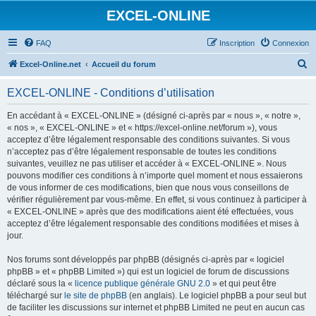
EXCEL-ONLINE
FAQ
Inscription
Connexion
R
Excel-Online.net
Accueil du forum
e
EXCEL-ONLINE - Conditions d’utilisation
c
h
En accédant à « EXCEL-ONLINE » (désigné ci-après par « nous », « notre »,
« nos », « EXCEL-ONLINE » et « https://excel-online.net/forum »), vous
e
acceptez d’être légalement responsable des conditions suivantes. Si vous
r
n’acceptez pas d’être légalement responsable de toutes les conditions
suivantes, veuillez ne pas utiliser et accéder à « EXCEL-ONLINE ». Nous
c
pouvons modifier ces conditions à n’importe quel moment et nous essaierons
h
de vous informer de ces modifications, bien que nous vous conseillons de
vérifier régulièrement par vous-même. En effet, si vous continuez à participer à
e
« EXCEL-ONLINE » après que des modifications aient été effectuées, vous
r
acceptez d’être légalement responsable des conditions modifiées et mises à
jour.
Nos forums sont développés par phpBB (désignés ci-après par « logiciel
phpBB » et « phpBB Limited ») qui est un logiciel de forum de discussions
déclaré sous la «
licence publique générale GNU 2.0
» et qui peut être
téléchargé sur
le site de phpBB
(en anglais). Le logiciel phpBB a pour seul but
de faciliter les discussions sur internet et phpBB Limited ne peut en aucun cas