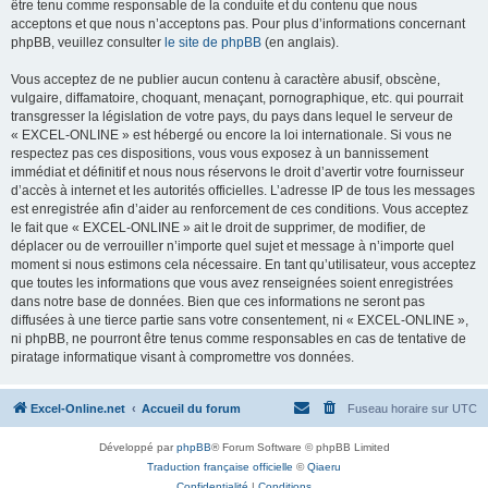
être tenu comme responsable de la conduite et du contenu que nous
acceptons et que nous n’acceptons pas. Pour plus d’informations concernant
phpBB, veuillez consulter
le site de phpBB
(en anglais).
Vous acceptez de ne publier aucun contenu à caractère abusif, obscène,
vulgaire, diffamatoire, choquant, menaçant, pornographique, etc. qui pourrait
transgresser la législation de votre pays, du pays dans lequel le serveur de
« EXCEL-ONLINE » est hébergé ou encore la loi internationale. Si vous ne
respectez pas ces dispositions, vous vous exposez à un bannissement
immédiat et définitif et nous nous réservons le droit d’avertir votre fournisseur
d’accès à internet et les autorités officielles. L’adresse IP de tous les messages
est enregistrée afin d’aider au renforcement de ces conditions. Vous acceptez
le fait que « EXCEL-ONLINE » ait le droit de supprimer, de modifier, de
déplacer ou de verrouiller n’importe quel sujet et message à n’importe quel
moment si nous estimons cela nécessaire. En tant qu’utilisateur, vous acceptez
que toutes les informations que vous avez renseignées soient enregistrées
dans notre base de données. Bien que ces informations ne seront pas
diffusées à une tierce partie sans votre consentement, ni « EXCEL-ONLINE »,
ni phpBB, ne pourront être tenus comme responsables en cas de tentative de
piratage informatique visant à compromettre vos données.
Excel-Online.net
Accueil du forum
Fuseau horaire sur
UTC
Développé par
phpBB
® Forum Software © phpBB Limited
Traduction française officielle
©
Qiaeru
Confidentialité
|
Conditions