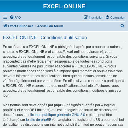
EXCEL-ONLINE
FAQ
Inscription
Connexion
R
Excel-Online.net
Accueil du forum
e
EXCEL-ONLINE - Conditions d’utilisation
c
h
En accédant à « EXCEL-ONLINE » (désigné ci-après par « nous », « notre »,
« nos », « EXCEL-ONLINE » et « https://excel-online.net/forum »), vous
e
acceptez d’être légalement responsable des conditions suivantes. Si vous
r
n’acceptez pas d’être légalement responsable de toutes les conditions
suivantes, veuillez ne pas utiliser et accéder à « EXCEL-ONLINE ». Nous
c
pouvons modifier ces conditions à n’importe quel moment et nous essaierons
h
de vous informer de ces modifications, bien que nous vous conseillons de
vérifier régulièrement par vous-même. En effet, si vous continuez à participer à
e
« EXCEL-ONLINE » après que des modifications aient été effectuées, vous
r
acceptez d’être légalement responsable des conditions modifiées et mises à
jour.
Nos forums sont développés par phpBB (désignés ci-après par « logiciel
phpBB » et « phpBB Limited ») qui est un logiciel de forum de discussions
déclaré sous la «
licence publique générale GNU 2.0
» et qui peut être
téléchargé sur
le site de phpBB
(en anglais). Le logiciel phpBB a pour seul but
de faciliter les discussions sur internet et phpBB Limited ne peut en aucun cas