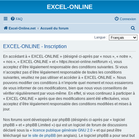
EXCEL-ONLINE
FAQ
Connexion
R
Excel-Online.net
Accueil du forum
e
Langue :
c
EXCEL-ONLINE - Inscription
h
En accédant à « EXCEL-ONLINE » (désigné ci-après par « nous », « notre »,
e
« nos », « EXCEL-ONLINE » et « https://excel-online.net/forum »), vous
r
acceptez d’être légalement responsable des conditions suivantes. Si vous
n’acceptez pas d’être légalement responsable de toutes les conditions
c
suivantes, veuillez ne pas utiliser et accéder à « EXCEL-ONLINE ». Nous
h
pouvons modifier ces conditions à n’importe quel moment et nous essaierons
e
de vous informer de ces modifications, bien que nous vous conseillons de
vérifier régulièrement par vous-même. En effet, si vous continuez à participer à
r
« EXCEL-ONLINE » après que des modifications aient été effectuées, vous
acceptez d’être légalement responsable des conditions modifiées et mises à
jour.
Nos forums sont développés par phpBB (désignés ci-après par « logiciel
phpBB » et « phpBB Limited ») qui est un logiciel de forum de discussions
déclaré sous la «
licence publique générale GNU 2.0
» et qui peut être
téléchargé sur
le site de phpBB
(en anglais). Le logiciel phpBB a pour seul but