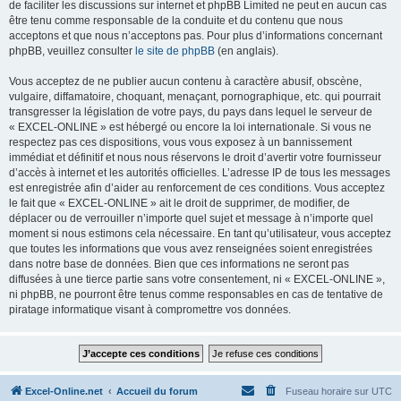
de faciliter les discussions sur internet et phpBB Limited ne peut en aucun cas
être tenu comme responsable de la conduite et du contenu que nous
acceptons et que nous n’acceptons pas. Pour plus d’informations concernant
phpBB, veuillez consulter
le site de phpBB
(en anglais).
Vous acceptez de ne publier aucun contenu à caractère abusif, obscène,
vulgaire, diffamatoire, choquant, menaçant, pornographique, etc. qui pourrait
transgresser la législation de votre pays, du pays dans lequel le serveur de
« EXCEL-ONLINE » est hébergé ou encore la loi internationale. Si vous ne
respectez pas ces dispositions, vous vous exposez à un bannissement
immédiat et définitif et nous nous réservons le droit d’avertir votre fournisseur
d’accès à internet et les autorités officielles. L’adresse IP de tous les messages
est enregistrée afin d’aider au renforcement de ces conditions. Vous acceptez
le fait que « EXCEL-ONLINE » ait le droit de supprimer, de modifier, de
déplacer ou de verrouiller n’importe quel sujet et message à n’importe quel
moment si nous estimons cela nécessaire. En tant qu’utilisateur, vous acceptez
que toutes les informations que vous avez renseignées soient enregistrées
dans notre base de données. Bien que ces informations ne seront pas
diffusées à une tierce partie sans votre consentement, ni « EXCEL-ONLINE »,
ni phpBB, ne pourront être tenus comme responsables en cas de tentative de
piratage informatique visant à compromettre vos données.
Excel-Online.net
Accueil du forum
Fuseau horaire sur
UTC